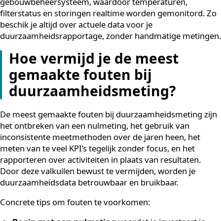
Slimme energiemeters:
geven inzicht in
verbruikspatronen per afdeling of systeem, wat
gerichte besparingen mogelijk maakt
ESG-platforms:
verzamelen data uit meerdere
bronnen en genereren automatisch rapportages o
basis van internationale standaarden
ISO 50001:
een internationaal erkend
energiemanagementsysteem dat organisaties help
om energieverbruik structureel te meten en te
verbeteren
Voor technische ruimtes zoals serverruimtes is koppel
met een GBS bijzonder waardevol. Moderne
koelinstallaties kunnen via protocollen zoals Modbus
TCP/IP worden geïntegreerd in een
gebouwbeheersysteem, waardoor temperaturen,
filterstatus en storingen realtime worden gemonitord.