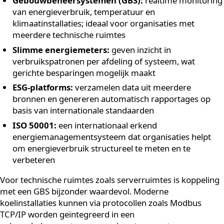
Welke tools en methoden
helpen bij
duurzaamheidsmonitoring?
De meest effectieve tools voor duurzaamheidsmonito
zijn energiemanagementsystemen (EMS),
gebouwbeheersystemen (GBS) en gespecialiseerde ES
software. De juiste keuze hangt af van de omvang van 
organisatie, de complexiteit van je energiehuishoudin
de rapportageverplichtingen die op jou van toepassin
zijn.
Een overzicht van veelgebruikte methoden:
Gebouwbeheersystemen (GBS):
realtime monito
van energieverbruik, temperatuur en
klimaatinstallaties; ideaal voor organisaties met
meerdere technische ruimtes