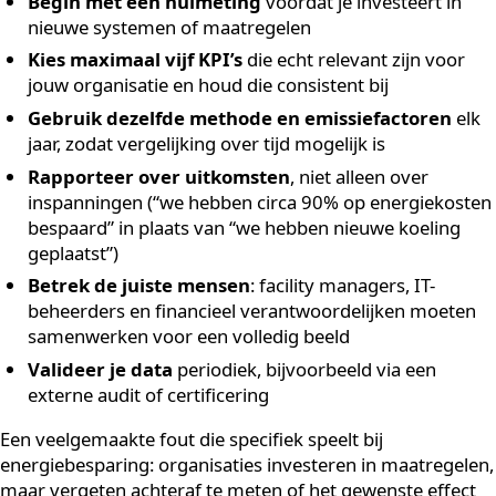
beschik je altijd over actuele data voor je
duurzaamheidsrapportage, zonder handmatige metin
Hoe vermijd je de meest
gemaakte fouten bij
duurzaamheidsmeting?
De meest gemaakte fouten bij duurzaamheidsmeting z
het ontbreken van een nulmeting, het gebruik van
inconsistente meetmethoden over de jaren heen, het
meten van te veel KPI’s tegelijk zonder focus, en het
rapporteren over activiteiten in plaats van resultaten.
Door deze valkuilen bewust te vermijden, worden je
duurzaamheidsdata betrouwbaar en bruikbaar.
Concrete tips om fouten te voorkomen:
Begin met een nulmeting
voordat je investeert i