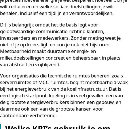
organisatie concrete, kwantificeerbare doelen stelt op
gebied van milieu, sociale impact en goed bestuur, en 
voortgang daarop systematisch bijhoudt. In plaats van
zeggen “we werken aan een groenere toekomst”, defin
je precies hoeveel energie je wilt besparen, hoeveel CO
wilt reduceren en welke sociale doelstellingen je wilt
behalen, inclusief een tijdlijn en verantwoordelijken.
Dit is belangrijk omdat het de basis legt voor
geloofwaardige communicatie richting klanten,
investeerders en medewerkers. Zonder meting weet j
niet of je op koers ligt, en kun je ook niet bijsturen.
Meetbaarheid maakt duurzame energie- en
milieudoelstellingen concreet en beheersbaar, in plaat
van abstract en vrijblijvend.
Voor organisaties die technische ruimtes beheren, zoa
serverruimtes of MCC-ruimtes, begint meetbaarheid 
bij het energieverbruik van de koelinfrastructuur. Dat i