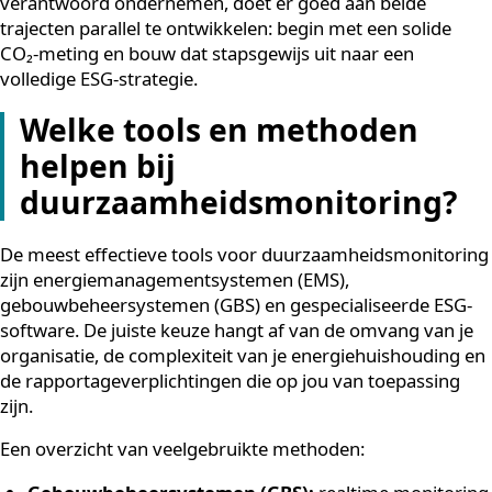
klimaatimpact, gebaseerd op meetbare energiedat
ESG-rapportage:
kwalitatief en kwantitatief, omva
meerdere domeinen, gericht op een breed scala aa
stakeholders
Voor veel organisaties is de CO₂-footprint het meest
concrete startpunt, omdat de data beschikbaar zijn via
energiefacturen en metersystemen. ESG-rapportage
vereist een bredere dataverzameling en een duidelijk
raamwerk, zoals de GRI-standaarden of de CSRD-
richtlijnen die vanaf 2026 voor steeds meer Europese
bedrijven verplicht worden.
Wie serieus werk wil maken van maatschappelijk
verantwoord ondernemen, doet er goed aan beide
trajecten parallel te ontwikkelen: begin met een solide
CO₂-meting en bouw dat stapsgewijs uit naar een
volledige ESG-strategie.