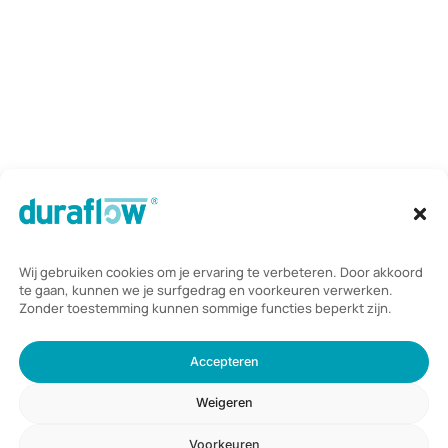
Vinkenkade 31,
3645 AP Vinkeveen
Telefoon:
085 235 2350
Mail:
info@duraflow.nl
Duraflow B.V.
scoort een
4,8
/ 5
op basis van
46
beoordelingen
© 2026 Duraflow.
Algemene voorwaarden
|
Privacyverklaring
en
cookieverklaring
|
Website laten maken door Webdirection
.