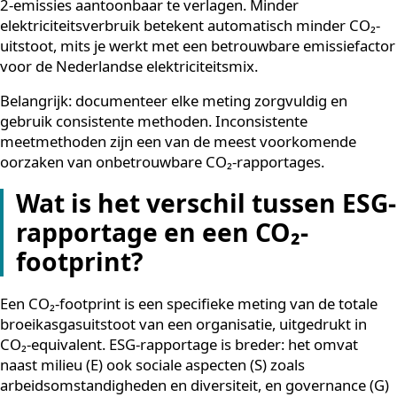
Vermenigvuldig elke energievorm met de
bijbehorende emissiefactor (beschikbaar via de
Rijksdienst voor Ondernemend Nederland)
Tel alle emissies op tot een totale CO₂-footprint
Stel een reductiedoel en monitor de voortgang per
kwartaal of jaar
Voor organisaties met energieverslindende koelinstall
is het vervangen van conventionele systemen door
energiezuinige alternatieven een directe manier om s
2-emissies aantoonbaar te verlagen. Minder
elektriciteitsverbruik betekent automatisch minder CO
uitstoot, mits je werkt met een betrouwbare emissiefa
voor de Nederlandse elektriciteitsmix.
Belangrijk: documenteer elke meting zorgvuldig en
gebruik consistente methoden. Inconsistente
meetmethoden zijn een van de meest voorkomende