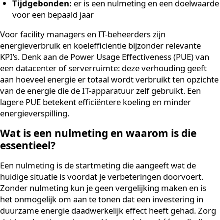
Specifiek:
de KPI meet één duidelijk aspect, zoals
elektriciteitsverbruik in kWh
Meetbaar:
de data zijn beschikbaar of kunnen wo
verzameld via bestaande systemen
Relevant:
de KPI sluit aan bij de grootste milieu-
impact van jouw organisatie
Tijdgebonden:
er is een nulmeting en een doelwa
voor een bepaald jaar
Voor facility managers en IT-beheerders zijn
energieverbruik en koelefficiëntie bijzonder relevante
KPI’s. Denk aan de Power Usage Effectiveness (PUE) v
een datacenter of serverruimte: deze verhouding geef
aan hoeveel energie er totaal wordt verbruikt ten opzi
van de energie die de IT-apparatuur zelf gebruikt. Een
lagere PUE betekent efficiëntere koeling en minder
energieverspilling.