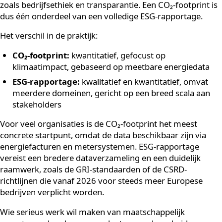
oorzaken van onbetrouwbare CO₂-rapportages.
Wat is het verschil tussen E
rapportage en een CO₂-
footprint?
Een CO₂-footprint is een specifieke meting van de tota
broeikasgasuitstoot van een organisatie, uitgedrukt in
CO₂-equivalent. ESG-rapportage is breder: het omvat
naast milieu (E) ook sociale aspecten (S) zoals
arbeidsomstandigheden en diversiteit, en governance 
zoals bedrijfsethiek en transparantie. Een CO₂-footprin
dus één onderdeel van een volledige ESG-rapportage.
Het verschil in de praktijk:
CO₂-footprint:
kwantitatief, gefocust op