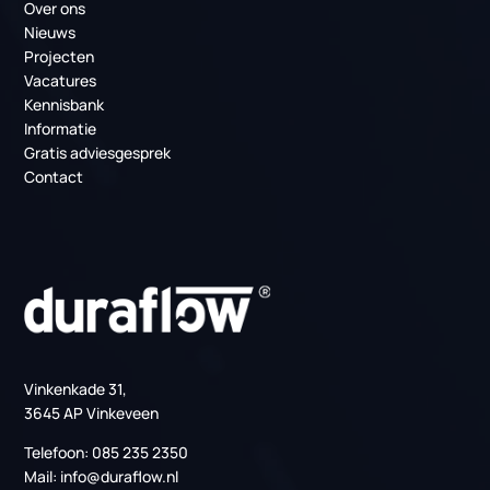
PCM-koeling bij TenneT: duurzame
temperatuurbeheersing
Producten
PCM Koeling
Serverruimte Koeling (MER)
Datacenter koeling
Regelingen