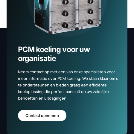
Wil je weten hoe PCM-koeling past binnen jouw
duurzaamheidsstrategie en welke besparingen voor j
situatie realistisch zijn?
Neem contact met ons op
voo
een vrijblijvend gesprek.
Gerelateerde artikelen
Hoeveel warmte produceert een server?
Hoe verklein je als bedrijf je afhankelijkheid van
fossiele energie?
Hoe vergroot energiebesparing de financiële
weerbaarheid van je bedrijf?
Wat is stikstofdepositie?
Wat betekent duurzaamheid echt?