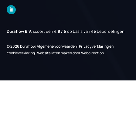
EIA regeling
Energiebesparingsplicht
Links
Over ons
Nieuws
Projecten
Vacatures
Kennisbank
Informatie
Gratis adviesgesprek
Contact