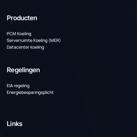
koeloplossing die perfect aansluit op uw zakelijke
behoeften en uitdagingen.
Contact opnemen
Laatste projecten
Weer twee mooie projecten voor TenneT!