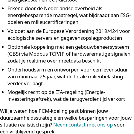
maar vergeten achteraf te meten of het gewenste effe
ook daadwerkelijk is bereikt. Monitoring na implement
is net zo belangrijk als de meting vooraf.
Hoe Duraflow helpt bij het
meetbaar maken van
energiebesparing
Als je duurzaamheid serieus wilt meten, helpt het om 
beginnen bij de grootste energieverbruikers in je
organisatie. Voor veel bedrijven met serverruimtes, M
ruimtes of andere warmtegevoelige omgevingen is
koeling dat startpunt. Onze
PCM Power Units
bieden e
aantoonbare, meetbare verbetering op het gebied va
energieverbruik en CO₂-uitstoot:
Gemiddeld meer dan 90% lager energieverbruik te