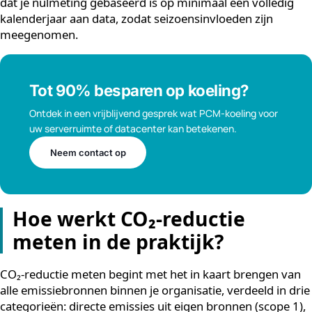
Wat is een nulmeting en waarom is die
essentieel?
Een nulmeting is de startmeting die aangeeft wat de
huidige situatie is voordat je verbeteringen doorvoert.
Zonder nulmeting kun je geen vergelijking maken en i
het onmogelijk om aan te tonen dat een investering in
duurzame energie daadwerkelijk effect heeft gehad. Z
dat je nulmeting gebaseerd is op minimaal één volledi
kalenderjaar aan data, zodat seizoensinvloeden zijn
meegenomen.
Tot 90% besparen op koeling?
Ontdek in een vrijblijvend gesprek wat PCM-koeling voor
uw serverruimte of datacenter kan betekenen.
Neem contact op