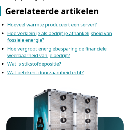
opzichte van conventionele koelinstallaties, wat zic
direct vertaalt in een substantiële verlaging van
energiekosten en CO₂-uitstoot
Erkend door de Nederlandse overheid als
energiebesparende maatregel, wat bijdraagt aan E
doelen en milieucertificeringen
Voldoet aan de Europese Verordening 2019/424 v
ecologische servers en gegevensopslagproducten
Optionele koppeling met een gebouwbeheersyste
(GBS) via Modbus TCP/IP of hardwarematige signal
zodat je realtime over meetdata beschikt
Onderhoudsarm en ontworpen voor een levensdu
van minimaal 25 jaar, wat de totale milieubelasting
verder verlaagt
Mogelijk recht op de EIA-regeling (Energie-
investeringsaftrek), wat de terugverdientijd verkor