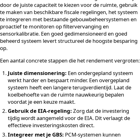
rendement op de investering concreet beter.
Naast de EIA zijn er in sommige gevallen aanvullende
mogelijkheden via de MIA (Milieu-investeringsaftrek) o
Vamil (Willekeurige afschrijving milieu-investeringen),
afhankelijk van het specifieke systeem en de toepassin
Het is verstandig om bij de aanschaf van een duurzam
koeloplossing altijd te laten toetsen welke regelingen 
toepassing zijn, zodat je het maximale fiscale voordeel
benut.
Hoe maximaliseer je het
rendement van een PCM-
investering?
Het rendement van een PCM-investering maximaliseer
door de juiste capaciteit te kiezen voor de ruimte, geb
te maken van beschikbare fiscale regelingen, het sys