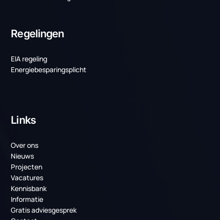
Laatste projecten
Weer twee mooie projecten voor TenneT!
PCM-koeling bij TenneT: duurzame
temperatuurbeheersing