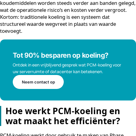
wat zich vertaalt in een structureel hoog energieverbr
en een navenant hoge energierekening.
Daar komen de onderhoudskosten nog bij.
Compressoren, warmtewisselaars en koelmiddelcircui
vereisen regelmatige inspectie en vervanging. En dan i
de regelgeving rondom F-gassen: synthetische
koudemiddelen worden steeds verder aan banden gel
wat de operationele risico’s en kosten verder vergroot
Kortom: traditionele koeling is een systeem dat
structureel waarde wegvreet in plaats van waarde
toevoegt.
Tot 90% besparen op koeling?
Ontdek in een vrijblijvend gesprek wat PCM-koeling voor
uw serverruimte of datacenter kan betekenen.