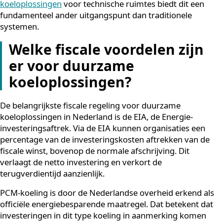
gemiddeld 15 tot 20 jaar mee. PCM-systemen heb
een verwachte levensduur van minimaal 25 jaar vo
de conventionele componenten, terwijl de PCM-
panelen zelf aanzienlijk langer meegaan.
Geluid:
Traditionele koeling produceert geluid doo
compressoren en ventilatoren. PCM-koeling werkt
vrijwel geluidloos.
Aansluiting:
Omdat PCM-units geen compressore
bevatten, is het aansluitvermogen laag genoeg om
directe koppeling aan een UPS-systeem mogelijk te
maken, wat koeling ook bij stroomuitval garandeer
Voor organisaties die op zoek zijn naar
duurzame PC
koeloplossingen
voor technische ruimtes biedt dit een
fundamenteel ander uitgangspunt dan traditionele
systemen.
Welke fiscale voordelen zijn