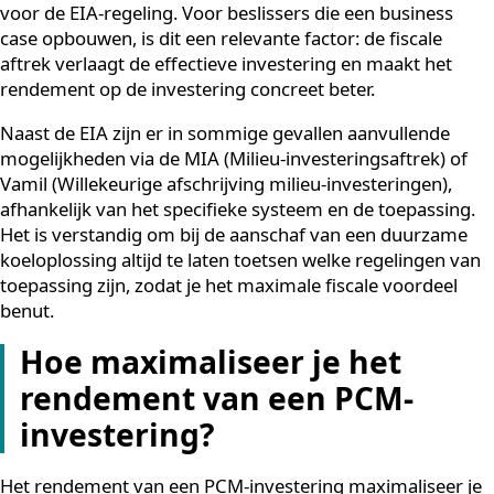
er voor duurzame
koeloplossingen?
De belangrijkste fiscale regeling voor duurzame
koeloplossingen in Nederland is de EIA, de Energie-
investeringsaftrek. Via de EIA kunnen organisaties een
percentage van de investeringskosten aftrekken van 
fiscale winst, bovenop de normale afschrijving. Dit
verlaagt de netto investering en verkort de
terugverdientijd aanzienlijk.
PCM-koeling is door de Nederlandse overheid erkend 
officiële energiebesparende maatregel. Dat betekent d
investeringen in dit type koeling in aanmerking kome
voor de EIA-regeling. Voor beslissers die een business
case opbouwen, is dit een relevante factor: de fiscale
aftrek verlaagt de effectieve investering en maakt het