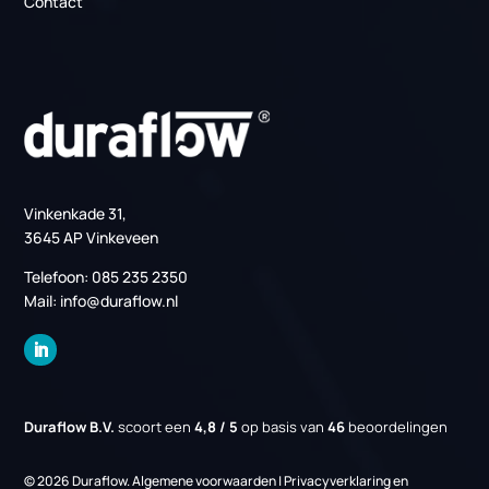
Producten
PCM Koeling
Serverruimte Koeling (MER)
Datacenter koeling
Regelingen
EIA regeling
Energiebesparingsplicht