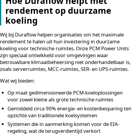
Modbus TCP/IP of hardware-signalen. Zo heb je
realtime inzicht in temperaturen, filtertoestand en
systeemstatus, zonder dat je aparte
monitoringssoftware nodig hebt.
Plan jaarlijks onderhoud in:
Hoewel het systeem
onderhoudsarm is, zorgt jaarlijkse filtervervanging
sensorkalibratie voor optimale werking en voorko
het onverwachte storingen.
Kies voor modulaire uitbreiding:
Door te starten
met de juiste basisopstelling en modulair uit te bre
als de koelbehoefte groeit, blijft de investering in
verhouding tot de behoefte.
Maatschappelijk verantwoord ondernemen en financie
rendement hoeven elkaar niet te bijten. Een goed
ingezette duurzame energie-investering in koeling lev
op beide fronten aantoonbaar resultaat.