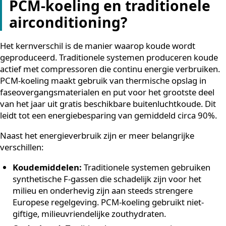
temperaturen?
Het systeem is ontworpen voor redundantie. Bij een 2
kW installatie worden meer dan duizend individuele P
panelen toegepast. Als één paneel uitvalt, resulteert da
slechts een verwaarloosbare temperatuurverhoging i
gekoelde corridor. Dat maakt PCM-koeling inherent
betrouwbaar, ook in kritieke omgevingen waar contin
klimaatbeheersing essentieel is.
Wat is het verschil tussen
PCM-koeling en traditionel
airconditioning?
Het kernverschil is de manier waarop koude wordt
geproduceerd. Traditionele systemen produceren kou
actief met compressoren die continu energie verbruik
PCM-koeling maakt gebruik van thermische opslag in