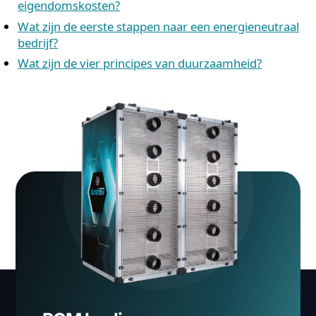
Systemen die in aanmerking komen voor de EIA-
regeling, wat de terugverdientijd verkort
Integratie met bestaande gebouwbeheersystemen 
Modbus TCP/IP of hardware-signalen
Een onderhoudsarm systeem met een levensduur 
minimaal 25 jaar en geen synthetische koudemidd
Modulaire opbouw die meeschaalt met de groei va
uw organisatie
Wil je weten wat een PCM-investering concreet opleve
voor jouw situatie?
Neem contact met ons op
voor ee
vrijblijvend gesprek. We denken graag met je mee ove
beste aanpak voor jouw ruimte en organisatie.
Gerelateerde artikelen
Hoe vervuilen datacenters het water?