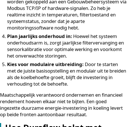
te integreren met bestaande gebouwbeheersystemen
proactief te monitoren op filtervervanging en
sensorkalibratie. Een goed gedimensioneerd en goed
beheerd systeem levert structureel de hoogste bespar
op.
Een aantal concrete stappen die het rendement vergro
Juiste dimensionering:
Een ondergepland syste
werkt harder en bespaart minder. Een overgepland
systeem heeft een langere terugverdientijd. Laat d
koelbehoefte van de ruimte nauwkeurig bepalen
voordat je een keuze maakt.
Gebruik de EIA-regeling:
Zorg dat de investering
tijdig wordt aangemeld voor de EIA. Dit verlaagt de
effectieve investeringskosten direct.
Integreer met je GBS:
PCM-systemen kunnen
worden gekoppeld aan een Gebouwbeheersysteem