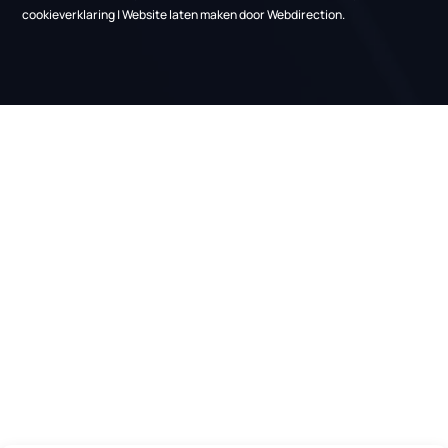
Links
Over ons
Nieuws
Projecten
Vacatures
Kennisbank
Informatie
Gratis adviesgesprek
Contact
Vinkenkade 31,