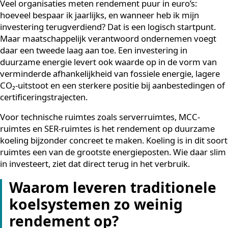
energiekosten, indirecte voordelen zoals minder
onderhoud, en strategische winsten zoals het behalen
ESG-doelen en het verbeteren van de bedrijfsreputatie
Veel organisaties meten rendement puur in euro’s:
hoeveel bespaar ik jaarlijks, en wanneer heb ik mijn
investering terugverdiend? Dat is een logisch startpunt
Maar maatschappelijk verantwoord ondernemen voeg
daar een tweede laag aan toe. Een investering in
duurzame energie levert ook waarde op in de vorm v
verminderde afhankelijkheid van fossiele energie, lage
CO₂-uitstoot en een sterkere positie bij aanbestedinge
certificeringstrajecten.
Voor technische ruimtes zoals serverruimtes, MCC-
ruimtes en SER-ruimtes is het rendement op duurzam
koeling bijzonder concreet te maken. Koeling is in dit 
ruimtes een van de grootste energieposten. Wie daar 
in investeert, ziet dat direct terug in het verbruik.