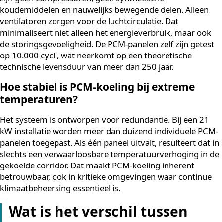
dagen, draait op directe vrije buitenlucht. Alleen tijden
warmste zomerdagen, zo’n 25 tot 35 dagen per jaar, w
de opgeslagen koude in de PCM-panelen ingezet. Het
resultaat is een energiebesparing van circa 90% ten
opzichte van een vergelijkbaar conventioneel systeem
wat zich direct vertaalt in een substantieel lagere
energierekening.
De efficiëntie zit hem in de eenvoud van het principe. E
zijn geen compressoren, geen synthetische
koudemiddelen en nauwelijks bewegende delen. Allee
ventilatoren zorgen voor de luchtcirculatie. Dat
minimaliseert niet alleen het energieverbruik, maar o
de storingsgevoeligheid. De PCM-panelen zelf zijn gete
op 10.000 cycli, wat neerkomt op een theoretische
technische levensduur van meer dan 250 jaar.
Hoe stabiel is PCM-koeling bij extreme