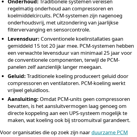
faseovergangsmaterialen en put voor het grootste de
van het jaar uit gratis beschikbare buitenluchtkoude. D
leidt tot een energiebesparing van gemiddeld circa 90
Naast het energieverbruik zijn er meer belangrijke
verschillen:
Koudemiddelen:
Traditionele systemen gebruike
synthetische F-gassen die schadelijk zijn voor het
milieu en onderhevig zijn aan steeds strengere
Europese regelgeving. PCM-koeling gebruikt niet-
giftige, milieuvriendelijke zouthydraten.
Onderhoud:
Traditionele systemen vereisen
regelmatig onderhoud aan compressoren en
koelmiddelcircuits. PCM-systemen zijn nagenoeg
onderhoudsvrij, met uitzondering van jaarlijkse
filtervervanging en sensorcontrole.
Levensduur:
Conventionele koelinstallaties gaan