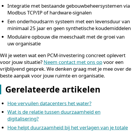
Hoe Duraflow helpt met
rendement op duurzame
koeling
Wij bij Duraflow helpen organisaties om het maximale
rendement te halen uit hun investering in duurzame
koeling voor technische ruimtes. Onze PCM Power Uni
zijn speciaal ontwikkeld voor omgevingen waar
betrouwbare klimaatbeheersing niet onderhandelbaar 
zoals serverruimtes, MCC-ruimtes, SER- en UPS-ruimte
Wat wij bieden:
Op maat gedimensioneerde PCM-koeloplossingen
voor zowel kleine als grote technische ruimtes
Gemiddeld circa 90% energie- en kostenbesparing 
opzichte van traditionele koelsystemen