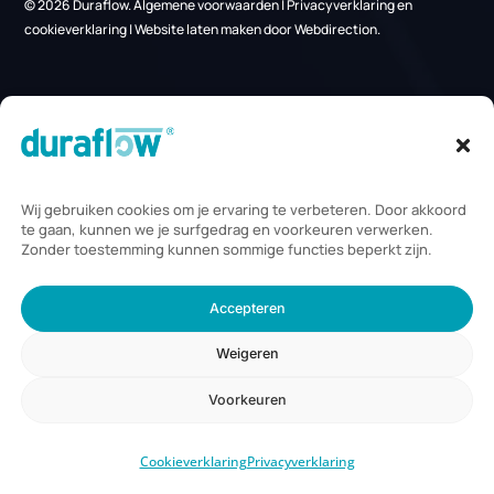
Vinkenkade 31,
3645 AP Vinkeveen
Telefoon:
085 235 2350
Mail:
info@duraflow.nl
Duraflow B.V.
scoort een
4,8
/ 5
op basis van
46
beoordelingen
© 2026 Duraflow.
Algemene voorwaarden
|
Privacyverklaring
en
cookieverklaring
|
Website laten maken door Webdirection
.