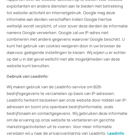
gegenereerde informatie over uw gebruik van de website
(inclusief uw IP-adres) wordt overgebracht naar en door Google
opgeslagen op servers in de Verenigde Staten. Google gebruikt
deze informatie om bij te houden hoe u de website gebruikt,
rapporten over de website-activiteit op te stellen voor website-
exploitanten en andere diensten aan te bieden met betrekking
tot website-activiteit en internetgebruik. Google mag deze
informatie aan derden verschaffen indien Google hiertoe
wettelijk wordt verplicht, of voor zover deze derden de informat
namens Google verwerken. Google zal uw IP-adres niet
combineren met andere gegevens waarover Google beschikt. U
kunt het gebruik van cookies weigeren door in uw browser de
daarvoor geëigende instellingen te kiezen. Wij wijzen u er echte
op dat u in dat geval wellicht niet alle mogelijkheden van deze
website kunt benutten.
Gebruik van Leadinfo:
Wij maken gebruik van de Leadinfo-service om B2B-
bedrijfsgegevens te verzamelen op basis van IP-adressen.