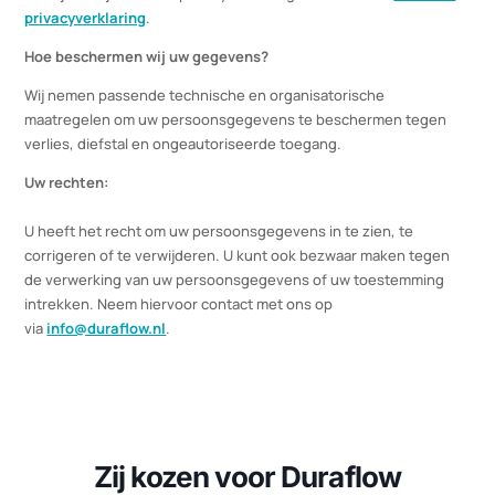
Leadinfo herkent bezoeken aan onze website door middel van IP
adressen en toont ons openbare bedrijfsinformatie, zoals
bedrijfsnaam en contactgegevens. Wij gebruiken deze informat
om de ervaring op onze website te verbeteren en gerichte
marketingactiviteiten uit te voeren. Voor meer informatie
verwijzen wij u naar de privacyverklaring van Leadinfo:
Leadinfo
privacyverklaring
.
Hoe beschermen wij uw gegevens?
Wij nemen passende technische en organisatorische
maatregelen om uw persoonsgegevens te beschermen tegen
verlies, diefstal en ongeautoriseerde toegang.
Uw rechten:
U heeft het recht om uw persoonsgegevens in te zien, te
corrigeren of te verwijderen. U kunt ook bezwaar maken tegen
de verwerking van uw persoonsgegevens of uw toestemming
intrekken. Neem hiervoor contact met ons op