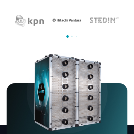
via
info@duraflow.nl
.
Zij kozen voor Duraflow