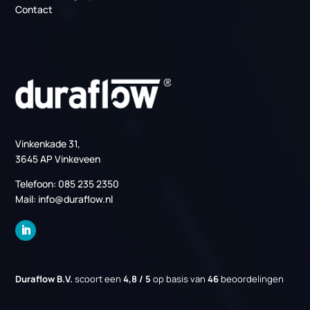
Links
Over ons
Nieuws
Projecten
Vacatures
Kennisbank
Informatie
Gratis adviesgesprek
Contact