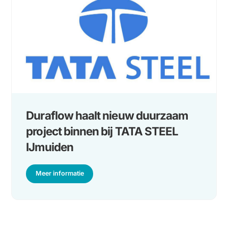
PCM-koeling bij TenneT:
duurzame temperatuurbeheersing
Meer informatie