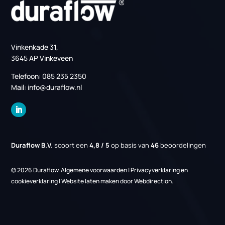
Links
Over ons
Nieuws
Projecten
Vacatures
Kennisbank
Informatie
Gratis adviesgesprek
Contact