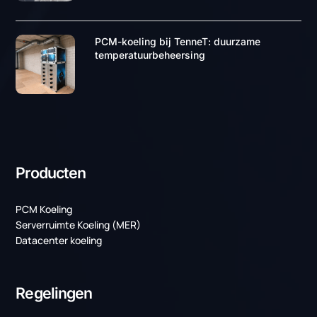
Contact opnemen
Laatste projecten
Weer twee mooie projecten voor TenneT!
PCM-koeling bij TenneT: duurzame