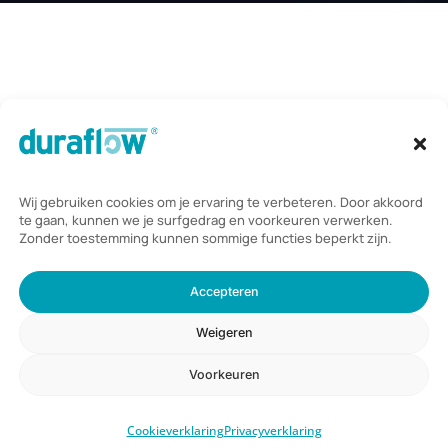
Vinkenkade 31,
3645 AP Vinkeveen
Telefoon:
085 235 2350
Mail:
info@duraflow.nl
Duraflow B.V.
scoort een
4,8
/ 5
op basis van
46
beoordelingen
© 2026 Duraflow.
Algemene voorwaarden
|
Privacyverklaring
en
cookieverklaring
|
Website laten maken door Webdirection
.