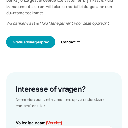
✅ Aanzienlijke energiebesparing: 20.323 kWh per jaar.
✅ Verminderde CO2-uitstoot: 13.190 kg per jaar.
✅ Snelle terugverdientijd: binnen 2,72 jaar.
Dankzij onze geavanceerde koelsystemen blijft Fast & Fluid
Management zich ontwikkelen en actief bijdragen aan een
duurzame toekomst.
Wij danken Fast & Fluid Management voor deze opdracht
Contact
Gratis adviesgesprek
Interesse of vragen?