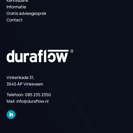
PCM-koeling bij TenneT: duurzame
temperatuurbeheersing
Producten
PCM Koeling
Serverruimte Koeling (MER)
Datacenter koeling
Regelingen