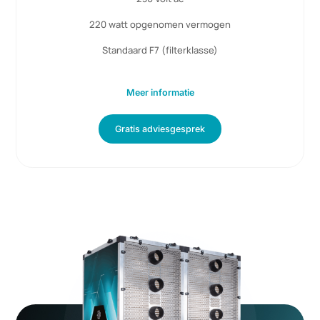
6KW Power Unit
Vanaf > 6KW
288 panelen
1800 m3/h luchtdebiet
230 Volt ac
220 watt opgenomen vermogen
Standaard F7 (filterklasse)
Meer informatie