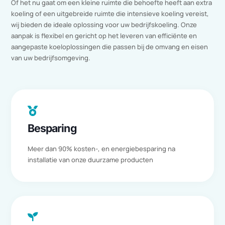
De kracht van onze PCM Power
Units
Bij Duraflow is duurzaamheid de kern van ons bedrijf. Wij leggen
de focus op energiebesparing, met name op het gebied van
koeling voor ruime omgevingen. Ons assortiment bestaat uit
diverse PCM Power Units met vermogens van 3 kW en 6 kW,
zorgvuldig ontworpen om te voldoen aan de specifieke eisen va
diverse ruimtes. Indien gewenst kunnen deze units
gecombineerd worden om een op maat gemaakte oplossing te
bieden. Door producten te integreren, vergroten we niet alleen
het koelvermogen, maar stemmen we ook de prestaties af op u
unieke behoeften.
Of het nu gaat om een kleine ruimte die behoefte heeft aan extr
koeling of een uitgebreide ruimte die intensieve koeling vereist,
wij bieden de ideale oplossing voor uw bedrijfskoeling. Onze
aanpak is flexibel en gericht op het leveren van efficiënte en