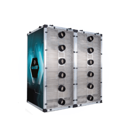
Economisch verantwoorde terugverdientijd en
subsidie mogelijkheden (+EIA regeling).

Duurzaam
Zeer lage CO2-uitstoot, geen synthetische
koudemiddelen en herbruikbaar.