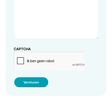
behoeften. Wij zijn ook bereikbaar via:
085 235 2350
.
Volledige naam
(Vereist)
Telefoonnummer
(Vereist)
E-mailadres
(Vereist)
Bedrijfsnaam