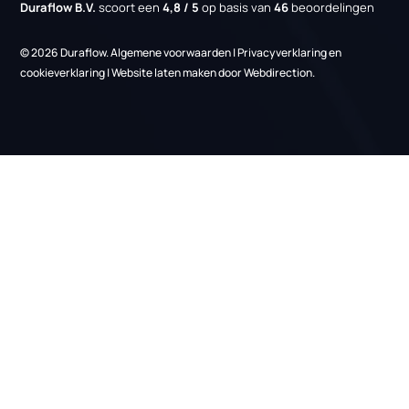
EIA regeling
Energiebesparingsplicht
Links
Over ons
Nieuws
Projecten
Vacatures
Kennisbank
Informatie
Gratis adviesgesprek
Contact