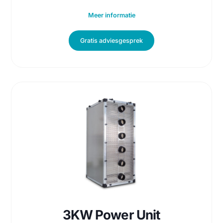
450 m3/h luchtdebiet
230 Volt ac
55 watt opgenomen vermogen
Standaard F7 (filterklasse)
Meer informatie
Gratis adviesgesprek