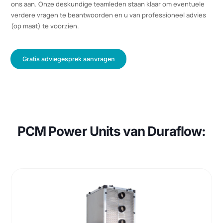
maar resulteert tevens in aanzienlijke kostenbesparingen, die in
potentie kunnen oplopen tot duizenden euro’s per jaar.
Wilt u ontdekken welke besparingen uw bedrijf kan realiseren
met onze PCM koeling? Vraag vrijblijvend een adviesgesprek bij
ons aan. Onze deskundige teamleden staan klaar om eventuele
verdere vragen te beantwoorden en u van professioneel advies
(op maat) te voorzien.
Gratis adviegesprek aanvragen
PCM Power Units van Duraflow: