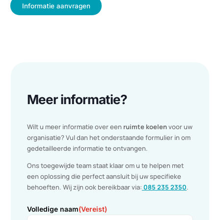
Voordelen van PCM koeling
Meer dan 90% kosten- en energiebesparing t.o.v.

traditionele airco installaties.
Geen investering en afschrijving in verouderde techniek,

maar investeren in een duurzame oplossing met een snell
terugverdientijd
Geen investering en afschrijving in verouderde techniek

(werking van PCM is oneindig), maar investeren in een
duurzame oplossing met een snelle terugverdientijd
Draagt verder bij tot uw verantwoordelijkheid voor het

verlagen van de CO2 uitstoot.
Betrouwbare techniek, weinig bewegende delen, lage
