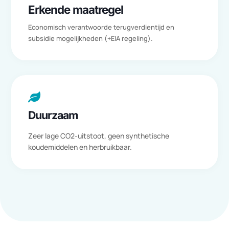
aangepaste koeloplossingen die passen bij de omvang en eisen
van uw bedrijfsomgeving.

Besparing
Meer dan 90% kosten-, en energiebesparing na
installatie van onze duurzame producten

Erkende maatregel