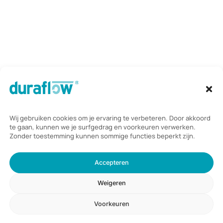
Vinkenkade 31,
3645 AP Vinkeveen
Telefoon:
085 235 2350
Mail:
info@duraflow.nl
Duraflow B.V.
scoort een
4,8
/ 5
op basis van
46
beoordelingen
© 2026 Duraflow.
Algemene voorwaarden
|
Privacyverklaring
en
cookieverklaring
|
Website laten maken door Webdirection
.