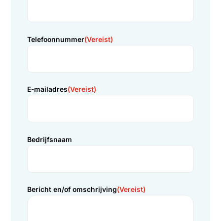
onderhoudskosten, demontabel en herbruikbaar.
Informatie aanvragen
Meer informatie?
Wilt u meer informatie over een
ruimte koelen
voor uw
organisatie? Vul dan het onderstaande formulier in om
gedetailleerde informatie te ontvangen.
Ons toegewijde team staat klaar om u te helpen met
een oplossing die perfect aansluit bij uw specifieke