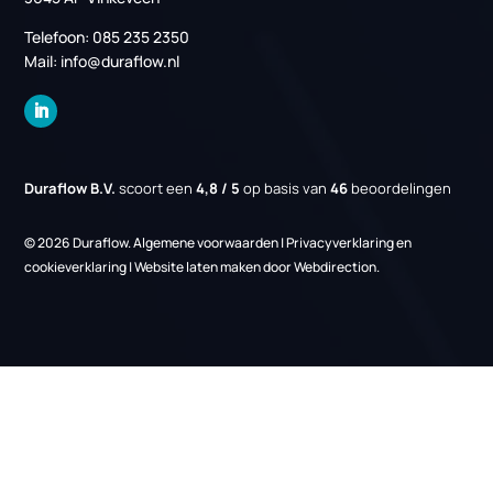
PCM Koeling
Serverruimte Koeling (MER)
Datacenter koeling
Regelingen
EIA regeling
Energiebesparingsplicht
Links
Over ons
Nieuws
Projecten
Vacatures