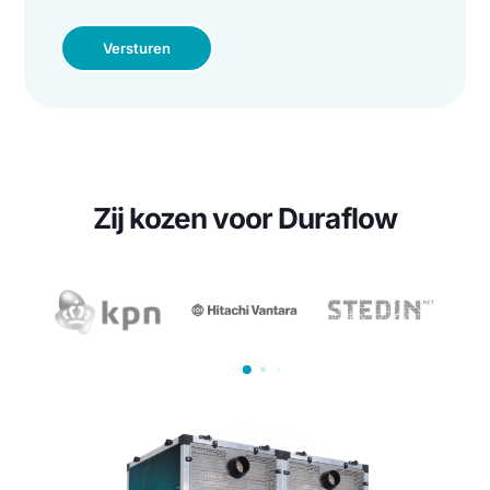
E-mailadres
(Vereist)
Bedrijfsnaam
Bericht en/of omschrijving
(Vereist)