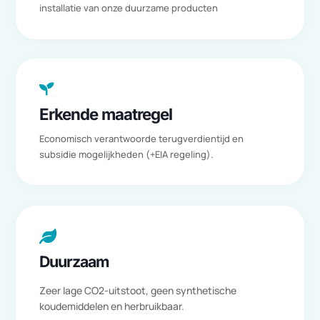
kiest u voor een veilig en milieuvriendelijk systeem zonder
schadelijke koelmiddelen. Dankzij de betrouwbare techniek en
minimale bewegende onderdelen zijn de onderhoudskosten laa
Daarnaast is het systeem eenvoudig te demonteren en opnieu
te gebruiken indien nodig. Samengevat: PCM biedt niet alleen
technologische vooruitgang, maar is ook een stap in de richting
van een verantwoorde toekomst. Laten we samen bouwen aan
duurzaamheid!

Besparing
Meer dan 90% kosten-, en energiebesparing na
installatie van onze duurzame producten