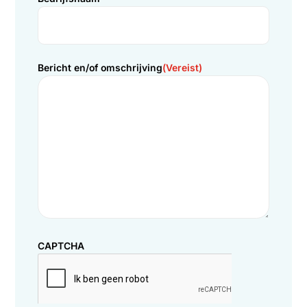
Benieuwd geworden naar de mogelijkheden van het
koelen van een MCC? Neem dan contact met ons op
via onderstaand formulier! Onze experts staan graag
voor u klaar en zullen al uw vraagstukken proberen op
te lossen.
Voor direct contact zijn wij ook telefonisch bereikbaar
op:
085 235 2350
. Tot ziens bij Duraflow!
Volledige naam
(Vereist)
Telefoonnummer
(Vereist)