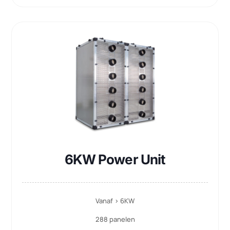
110 watt opgenomen vermogen
Standaard F7 (filterklasse)
Meer informatie
Gratis adviesgesprek