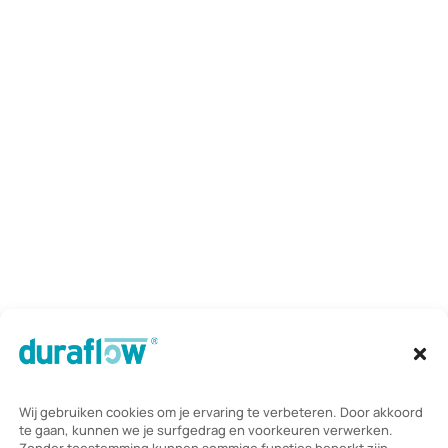
Kennisbank
Informatie
Gratis adviesgesprek
Contact
Vinkenkade 31,
3645 AP Vinkeveen
Telefoon:
085 235 2350
Mail:
info@duraflow.nl