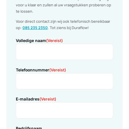
(werking van PCM is oneindig), maar investeren in een
duurzame oplossing met een snelle terugverdientijd
Draagt verder bij tot uw verantwoordelijkheid voor het

verlagen van de CO2 uitstoot.
Betrouwbare techniek, weinig bewegende delen, lage

onderhoudskosten, demontabel en herbruikbaar.
Informatie aanvragen
Meer informatie?