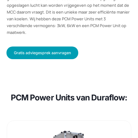
meest energie-efficiënte manier
PCM staat voor Phase Change Material, dit betekent
faseovergangsmaterialen. Door unieke materialen kan er een
grote hoeveelheid warme of oude lucht worden opgeslagen. De
opgeslagen lucht kan worden vrijgegeven op het moment dat d
MCC daarom vraagt. Dit is een unieke maar zeer efficiënte manie
van koelen. Wij hebben deze PCM Power Units met 3
verschillende vermogens: 3kW, 6kW en een PCM Power Unit op
maatwerk.
Gratis adviegesprek aanvragen
PCM Power Units van Duraflow: