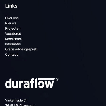
Laatste projecten
Weer twee mooie projecten voor TenneT!
PCM-koeling bij TenneT: duurzame
temperatuurbeheersing
Producten