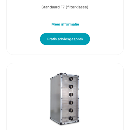
1.5KW
72 panelen
450 m3/h luchtdebiet
230 Volt ac
55 watt opgenomen vermogen
Standaard F7 (filterklasse)
Meer informatie
Gratis adviesgesprek