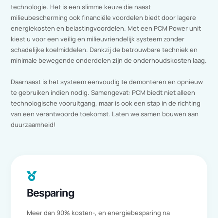
Waarom kiezen voor PCM?
Waarom blijven vasthouden aan verouderde methoden? PCM is
een toekomstgerichte investering met een snelle
terugverdientijd. In plaats van af te schrijven op oude systemen
kiest u voor een stap richting een groenere toekomst. PCM ken
bovendien geen vervangingsinvestering, omdat het systeem
eindeloos werkt zonder slijtage. Door de faseverandering zonde
slijtage vermindert het afval, wat bijdraagt aan een duurzamere
wereld.
De overheid erkent PCM als een energiebesparende
technologie. Het is een slimme keuze die naast
milieubescherming ook financiële voordelen biedt door lagere
energiekosten en belastingvoordelen. Met een PCM Power unit