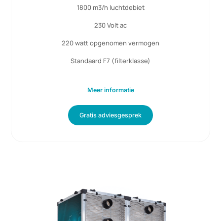
6KW Power Unit
Vanaf > 6KW
288 panelen
1800 m3/h luchtdebiet
230 Volt ac
220 watt opgenomen vermogen
Standaard F7 (filterklasse)