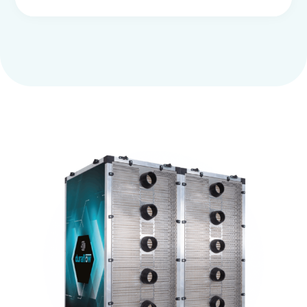

Erkende maatregel
Economisch verantwoorde terugverdientijd en
subsidie mogelijkheden (+EIA regeling).

Duurzaam
Zeer lage CO2-uitstoot, geen synthetische
koudemiddelen en herbruikbaar.