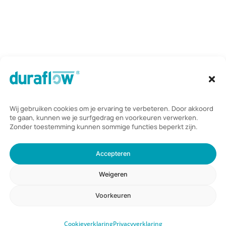
Vinkenkade 31,
3645 AP Vinkeveen
Telefoon:
085 235 2350
Mail:
info@duraflow.nl
Duraflow B.V.
scoort een
4,8
/ 5
op basis van
46
beoordelingen
© 2026 Duraflow.
Algemene voorwaarden
|
Privacyverklaring
en
cookieverklaring
|
Website laten maken door Webdirection
.