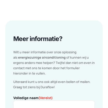
Voordelen van PCM koeling
Meer dan 90% kosten- en energiebesparing t.o.v.

traditionele airco installaties.
Geen investering en afschrijving in verouderde techniek,

maar investeren in een duurzame oplossing met een snell
terugverdientijd
Geen investering en afschrijving in verouderde techniek

(werking van PCM is oneindig), maar investeren in een
duurzame oplossing met een snelle terugverdientijd
Draagt verder bij tot uw verantwoordelijkheid voor het

verlagen van de CO2 uitstoot.
Betrouwbare techniek, weinig bewegende delen, lage

onderhoudskosten, demontabel en herbruikbaar.