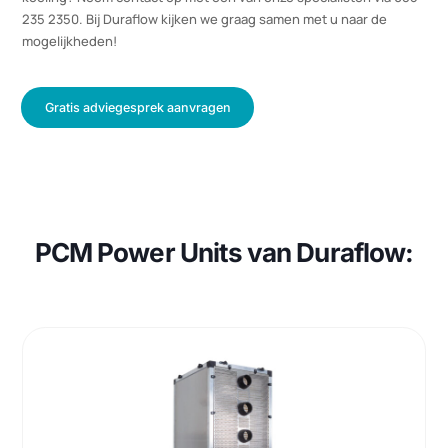
waardoor organisaties vaak (tien)duizenden euro’s per jaar
kunnen besparen.
Wilt u ontdekken hoeveel u kunt besparen met onze PCM
koeling? Neem contact op met een van onze specialisten via 08
235 2350. Bij Duraflow kijken we graag samen met u naar de
mogelijkheden!
Gratis adviegesprek aanvragen
PCM Power Units van Duraflow: