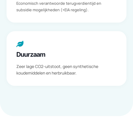
Voor ons is dit de ideale win-win situatie!

Besparing
Meer dan 90% kosten-, en energiebesparing na
installatie van onze duurzame producten

Erkende maatregel
Economisch verantwoorde terugverdientijd en
subsidie mogelijkheden (+EIA regeling).