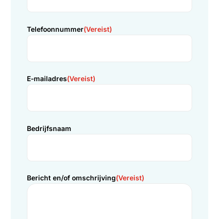
Informatie aanvragen
Meer informatie?
Wilt u meer informatie over onze oplossing
als
energiezuinige airconditioning
of kunnen wij u
ergens anders mee helpen? Twijfel dan niet om even in
contact met ons te komen door het formulier
hieronder in te vullen.
Uiteraard kunt u ons ook altijd even bellen of mailen.
Graag tot ziens bij Duraflow!