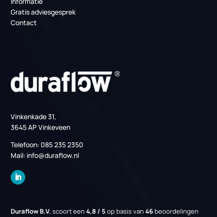
PCM-koeling bij TenneT: duurzame
temperatuurbeheersing
Producten
PCM Koeling
Serverruimte Koeling (MER)
Datacenter koeling
Regelingen
EIA regeling