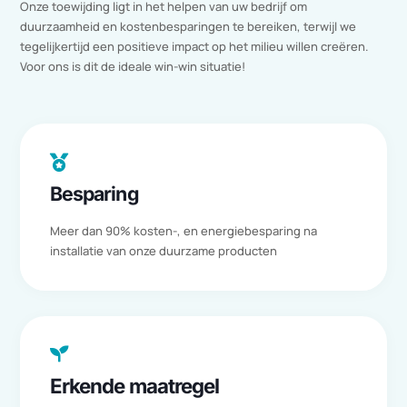
Waarom voor Duraflow kiezen?
Bij Duraflow is onze missie duidelijk: wij zijn een vooruitstrevend
en innovatief bedrijf dat zich richt op energiebesparing. Als
pioniers in de energiebesparingsmarkt omarmen we met
enthousiasme de voortdurende ontwikkelingen en uitdagingen
die deze sector met zich meebrengt. Onze expertise strekt zich
daarmee natuurlijk ook uit naar het energiezuinig koelen van
grote ruimtes in bijvoorbeeld bedrijfspanden.
Wij begrijpen dat efficiënte koeling van cruciaal belang is voor
organisaties met omvangrijke ruimtes, zoals serverruimtes en
MCC’s. Daarom biedt Duraflow geavanceerde PCM Power Units
met de kracht van Phase Change Materials, waarmee we
milieuvriendelijke en energiezuinige koeloplossingen realiseren
Onze toewijding ligt in het helpen van uw bedrijf om
duurzaamheid en kostenbesparingen te bereiken, terwijl we
tegelijkertijd een positieve impact op het milieu willen creëren.