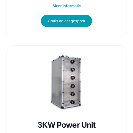
450 m3/h luchtdebiet
230 Volt ac
55 watt opgenomen vermogen
Standaard F7 (filterklasse)
Meer informatie
Gratis adviesgesprek