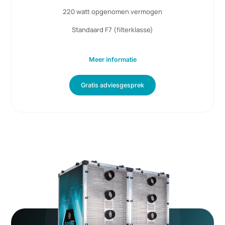
6KW Power Unit
Vanaf > 6KW
288 panelen
1800 m3/h luchtdebiet
230 Volt ac
220 watt opgenomen vermogen
Standaard F7 (filterklasse)
Meer informatie