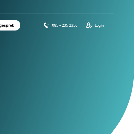
vensduur
085 – 235 2350
Login
Adviesgesprek