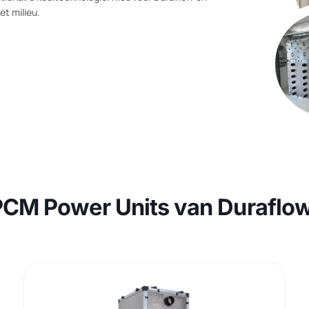
CM koeling? Onze experts staan altijd klaar om u
revolutionaire koeltechnologie. Kies voor Duraflow en
en het milieu.
PCM Power Units van Dura