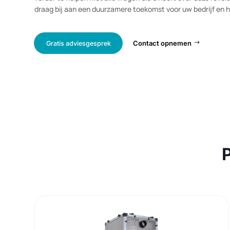
milieu en uw ecologische voetafdruk vermindert.
Meer weten over hoeveel uw bedrijf kan besparen met P
verder te helpen met alle vragen die u heeft over deze 
draag bij aan een duurzamere toekomst voor uw bedrijf 
Contact opnemen
Gratis adviesgesprek