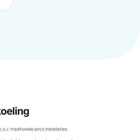

Onderhoudsarm
Geen bewegende onderdelen,
vervangingsinvestering en
onderhoudsarm
een
en en