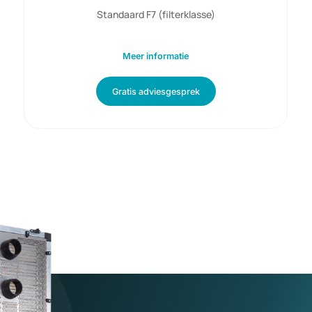
144 panelen
900 m3/h luchtdebiet
230 Volt ac
110 watt opgenomen vermogen
Standaard F7 (filterklasse)
Meer informatie
Gratis adviesgesprek