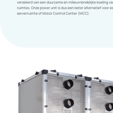
waarbij de koude lucht wordt opgeslagen in het materi
het PCM door de warmte van buiten, waarbij de warmte
opgeslagen. Het PCM koelt de omgevingslucht overda
koude lucht af te geven en ’s nachts wordt de opgesl
om de omgevingslucht te verwarmen. Daarnaast profit
gestabiliseerde relatieve luchtvochtigheid en gecondit
De PCM koeling van Duraflow voldoet aan de nieuwste m
zoals vastgelegd in de Europese Verordening 2019/424
inzake ecologische servers en gegevensopslagproduct
verzekerd van een duurzame en milieuvriendelijke koeli
ruimtes. Onze power unit is dus een beter alternatief v
serverruimte of Motor Control Center (MCC).