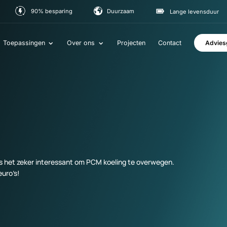
90% besparing
Duurzaam
Lange le
Toepassingen
Over ons
Projecten
Contact
 dan is het zeker interessant om PCM koeling te overwegen.
den euro’s!