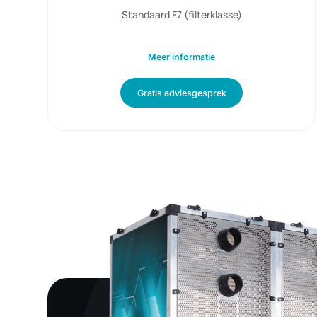
72 panelen
450 m3/h luchtdebiet
230 Volt ac
55 watt opgenomen vermogen
Standaard F7 (filterklasse)
Meer informatie
Gratis adviesgesprek