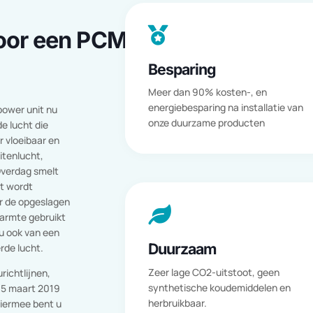

a voor een PCM
Besparing
Meer dan 90% kosten-, en
energiebesparing na install
nze power unit nu
onze duurzame producten
 koude lucht die
t naar vloeibaar en
de buitenlucht,