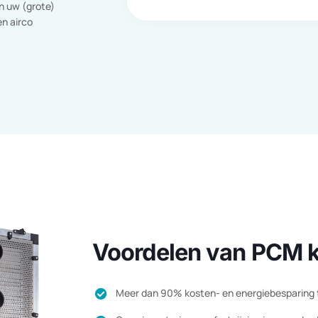
aal. Overdag smelt
 juist wordt
g door de opgeslagen

agen warmte gebruikt
eert u ook van een
Duurzaam
ioneerde lucht.
Zeer lage CO2-uitstoot, g
ilieurichtlijnen,
synthetische koudemiddel
 van 15 maart 2019
herbruikbaar.
en. Hiermee bent u
ng van uw (grote)
oor een airco