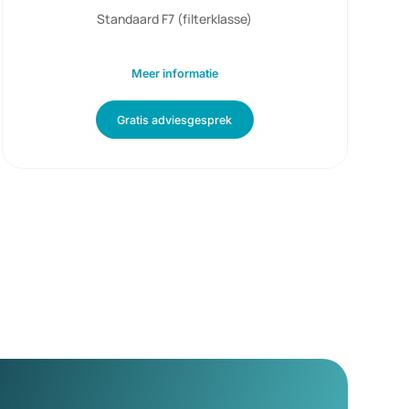
288 panelen
1800 m3/h luchtdebiet
230 Volt ac
220 watt opgenomen vermogen
Standaard F7 (filterklasse)
Meer informatie
Gratis adviesgesprek