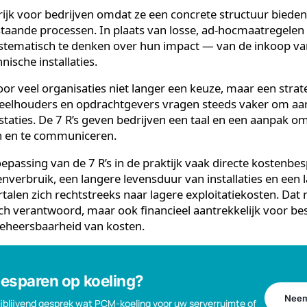
bewust: preventie staat bovenaan, verwerking onderaan
zame impact.
 zijn de 7 R’s belangrijk voo
belangrijk voor bedrijven omdat ze een concrete struc
n bestaande processen. In plaats van losse, ad-hocmaa
m systematisch te denken over hun impact — van de in
technische installaties.
s voor veel organisaties niet langer een keuze, maar 
aandeelhouders en opdrachtgevers vragen steeds vak
restaties. De 7 R’s geven bedrijven een taal en een a
aken en te communiceren.
t toepassing van de 7 R’s in de praktijk vaak directe 
ffenverbruik, een langere levensduur van installaties
 vertalen zich rechtstreeks naar lagere exploitatiekos