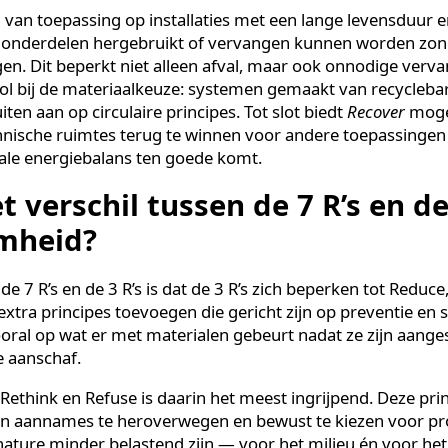
e naar praktijk in technische ruimtes
nk
: is de huidige koeloplossing nog de meest geschikte k
duurzamer alternatief? Daarna volgt
Refuse
: weiger sy
e koudemiddelen die schadelijk zijn voor het milieu.
R
an energieverbruik door slimme technologie in te zett
direct effect op de energierekening.
r
zijn van toepassing op installaties met een lange lev
oor onderdelen hergebruikt of vervangen kunnen wor
vangen. Dit beperkt niet alleen afval, maar ook onnod
en rol bij de materiaalkeuze: systemen gemaakt van re
 sluiten aan op circulaire principes. Tot slot biedt
Reco
 technische ruimtes terug te winnen voor andere toep
 totale energiebalans ten goede komt.
het verschil tussen de 7 R’s 