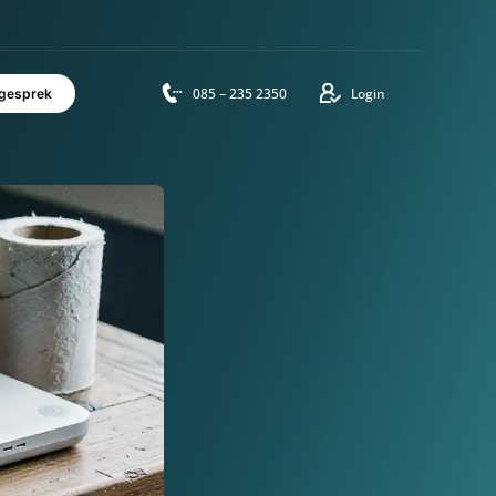
vensduur
085 – 235 2350
Login
Adviesgesprek