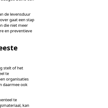
ot Reduce, Reuse en Recycle,
eventie en systeemdenken. De
n aangeschaft; de 7 R’s
Deze principes vragen
 voor producten en
voor het budget. Dat is een
eperken.
lenging van de levensduur
ing. Recover gaat een stap
materialen die niet meer
circulaire en preventieve