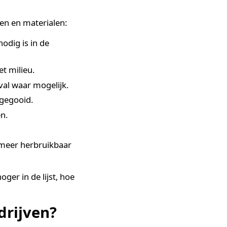
werk vormen voor
en principes zijn:
Rethink
ergebruiken),
Repair
men ze een hiërarchie van
 producten en materialen:
rhaupt nodig is in de
 voor het milieu.
perk afval waar mogelijk.
rden weggegooid.
verlengen.
cten.
 die niet meer herbruikbaar