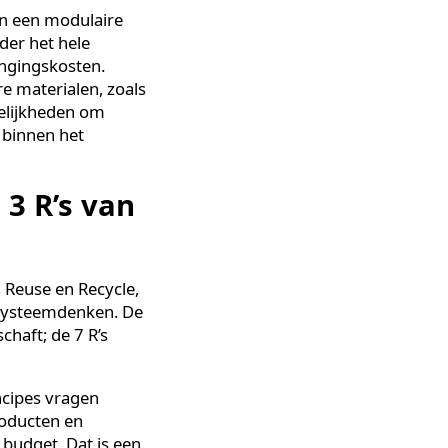
euze, of is er een
stemen die gebruikmaken
educe
vertaalt zich in het
en die alleen verbruikt wat
ensduur en een modulaire
den zonder het hele
ige vervangingskosten.
cyclebare materialen, zoals
ver
mogelijkheden om
assingen binnen het
en de 3 R’s van