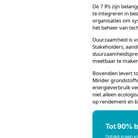
De volgorde is 
groter de duur
Waarom
De 7 R’s zijn 
te integreren i
organisaties o
het beheer van 
Duurzaamheid i
Stakeholders, 
duurzaamheidsp
meetbaar te m
Bovendien lever
Minder grondsto
energieverbruik