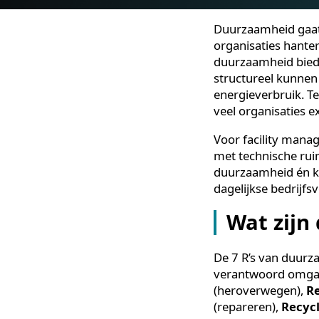
Duurzaamheid g
organisaties ha
duurzaamheid 
structureel ku
energieverbruik
veel organisati
Voor facility 
met technische 
duurzaamheid én
dagelijkse bedr
Wat zi