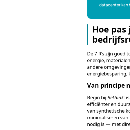
niet alleen eco
op rendement 
Tot 90
Ontdek in e
datacenter
Hoe pa
bedrij
De 7 R’s zijn g
energie, mater
andere omgevin
energiebespari