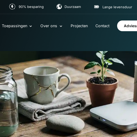
90% besparing
Duurzaam
Lange le
Toepassingen
Over ons
Projecten
Contact