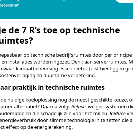
logisch verantwoord, maar ook financieel aantrekkelijk 
en beheersbaarheid van kosten.
% besparen op koeling?
en vrijblijvend gesprek wat PCM-koeling voor uw serverruimte of
 kan betekenen.
s je de 7 R’s toe op technisc
fsruimtes?
oed toepasbaar op technische bedrijfsruimtes door per 
ialen en installaties worden ingezet. Denk aan server
gen waar klimaatbeheersing essentieel is. Juist hier l
ng, kostenverlaging en duurzame verbetering.