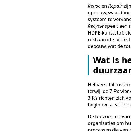
Van princip
Begin bij
Rethi
efficiënter en 
van synthetisch
minimaliseren v
nodig is — met 
Reuse
en
Repai
opbouw, waard
systeem te ver
Recycle
speelt e
HDPE-kunststof,
restwarmte uit
gebouw, wat de
Wat is 