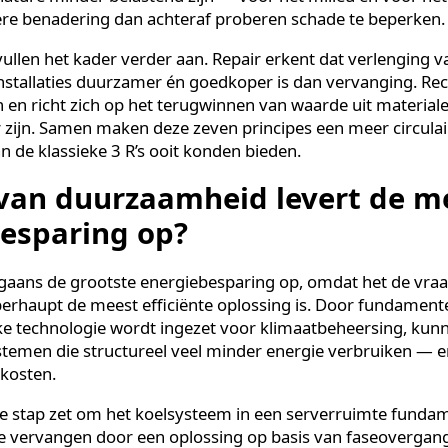
aamheid?
ssen de 7 R’s en de 3 R’s is dat de 3 R’s zich beperken t
s vier extra principes toevoegen die gericht zijn op pr
ich vooral op wat er met materialen gebeurt nadat ze zij
ór de aanschaf.
van Rethink en Refuse is daarin het meest ingrijpend. 
m hun aannames te heroverwegen en bewust te kiezen
an nature minder belastend zijn — voor het milieu én 
ndere benadering dan achteraf proberen schade te b
er vullen het kader verder aan. Repair erkent dat ver
en installaties duurzamer én goedkoper is dan vervang
clen en richt zich op het terugwinnen van waarde uit 
kbaar zijn. Samen maken deze zeven principes een meer 
 dan de klassieke 3 R’s ooit konden bieden.