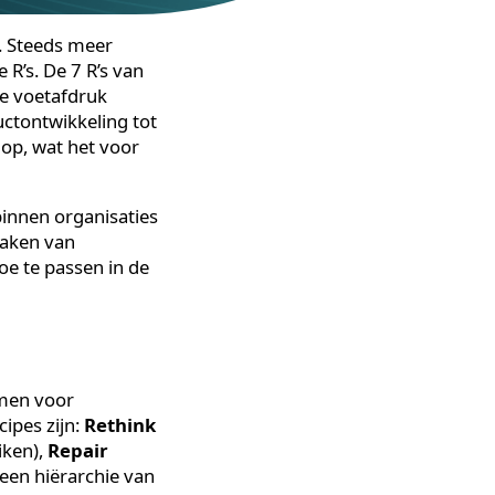
besparen. Steeds meer
nde drie R’s. De 7 R’s van
ologische voetafdruk
an productontwikkeling tot
oordelen op, wat het voor
lijken binnen organisaties
erk wil maken van
pen en toe te passen in de
?