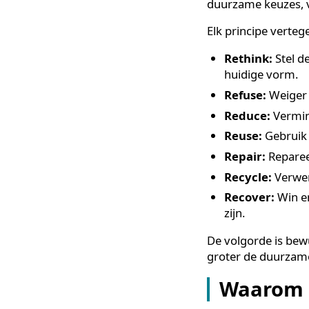
De 7 R’s van d
verantwoord om
(heroverwegen
(repareren),
Re
duurzame keuze
Elk principe v
Rethink:
St
huidige vor
Refuse:
Wei
Reduce:
Ver
Reuse:
Gebr
Repair:
Rep
Recycle:
Ve
Recover:
Wi
zijn.