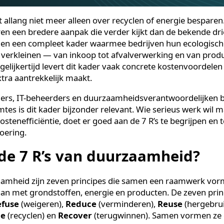
aat allang niet meer alleen over recyclen of energie 
nteren een bredere aanpak die verder kijkt dan de beke
bieden een compleet kader waarmee bedrijven hun ec
nnen verkleinen — van inkoop tot afvalverwerking en v
. Tegelijkertijd levert dit kader vaak concrete kostenv
es extra aantrekkelijk maakt.
managers, IT-beheerders en duurzaamheidsverantwoorde
ruimtes is dit kader bijzonder relevant. Wie serieus w
 kostenefficiëntie, doet er goed aan de 7 R’s te begrij
ijfsvoering.
jn de 7 R’s van duurzaamheid