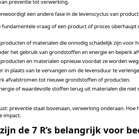
uurzaamheid zijn zeven principes die samen een raam
gaan met grondstoffen, energie en producten. De zev
),
Refuse
(weigeren),
Reduce
(verminderen),
Reuse
(h
cycle
(recyclen) en
Recover
(terugwinnen). Samen vor
s, van preventie tot verwerking.
ertegenwoordigt een andere fase in de levenscyclus van
el de fundamentele vraag of een product of proces übe
m.
ger producten of materialen die onnodig schadelijk zijn
minder het gebruik van grondstoffen en energie en be
uik producten en materialen opnieuw voordat ze wo
areer in plaats van te vervangen om de levensduur te 
rwerk afvalstromen tot nieuwe grondstoffen of produ
n energie of waardevolle stoffen terug uit materialen