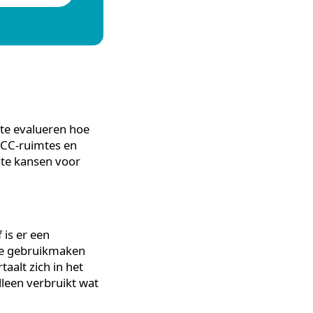
voor beslissers die sturen
Neem contact op
he
principe te evalueren hoe
ruimtes, MCC-ruimtes en
iggen grote kansen voor