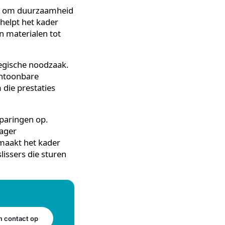
. Hoe hoger in de lijst, hoe
r bedrijven?
tuur bieden om duurzaamheid
tregelen helpt het kader
koop van materialen tot
een strategische noodzaak.
er om aantoonbare
anpak om die prestaties
kostenbesparingen op.
 en een lager
ten. Dat maakt het kader