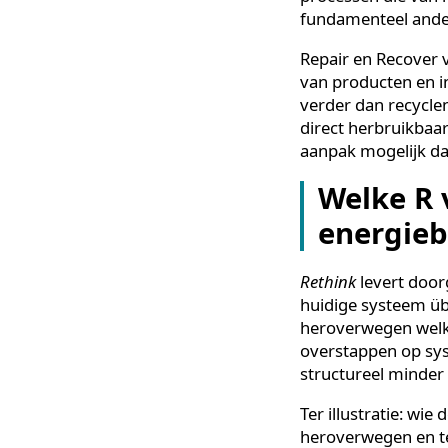
duurz
Het verschil tu
terwijl de 7 R’
3 R’s richten z
beginnen al vó
De toevoeging 
organisaties o
processen die v
fundamenteel a
Repair en Recov
van producten 
verder dan recy
direct herbrui
aanpak mogelijk