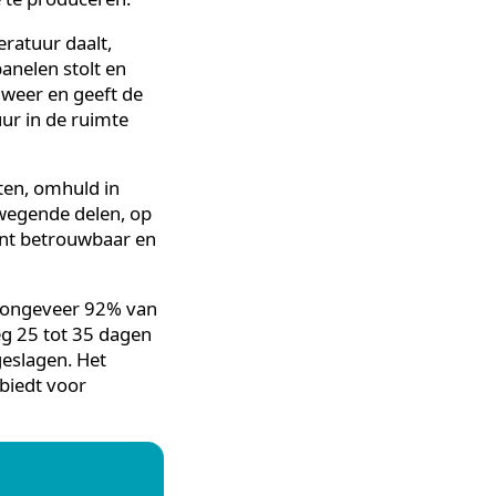
et?
Materials
 basis van de
ebruik van gratis koude
om koude te produceren.
tentemperatuur daalt,
n deze panelen stolt en
het PCM weer en geeft de
temperatuur in de ruimte
outhydraten, omhuld in
 geen bewegende delen, op
eem inherent betrouwbaar en
edurende ongeveer 92% van