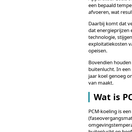
Dit leidt tot ee
de afgelopen ja
Technische rui
Apparatuur zoa
een bepaald te
afvoeren, wat r
Daarbij komt dat
dat energieprij
technologie, s
exploitatiekost
opeisen.
Bovendien houd
buitenlucht. I
jaar koel geno
van maakt.