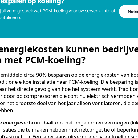
recte vrije buitenlucht. Alleen tijdens warme zomerdag
 teruggevallen op de koude die eerder in de PCM-panel
daarbij ook de relatieve luchtvochtigheid, wat extra v
ratuur.
% besparen op koeling?
en vrijblijvend gesprek wat PCM-koeling voor uw serverruimte of
 kan betekenen.
l energiekosten kunnen bed
en met PCM-koeling?
en gemiddeld circa 90% besparen op de energiekosten 