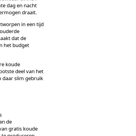
wijl de elektriciteitsprijzen
voortdurend warmte.
leen betrouwbaar binnen
 die warmte dag en nacht
r op vol vermogen draait.
en zijn ontworpen in een tijd
ie van verouderde
arheid maakt dat de
r deel van het budget
eschikbare koude
e het grootste deel van het
 systeem daar slim gebruik