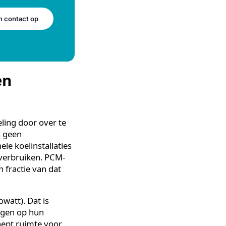
en, ruwweg 25 tot 35 dagen
en is opgeslagen. Het
oordelen biedt voor
Neem contact op
rijven
van koeling door over te