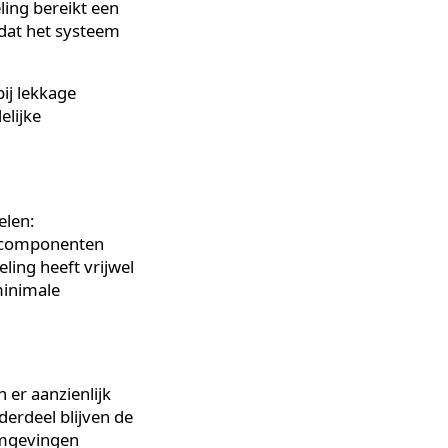
ische compressoren en
, terwijl PCM-koeling
d afgeeft. Dit verschil in
, onderhoud en milieu-
capaciteit en verbruiken
 PCM-koeling bereikt een
ot, doordat het systeem
en die bij lekkage
euvriendelijke