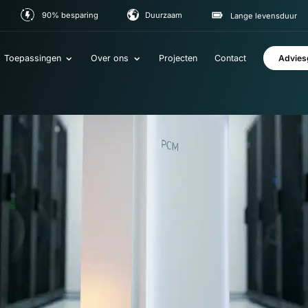
90% besparing
Duurzaam
Lange le
Toepassingen
Over ons
Projecten
Contact