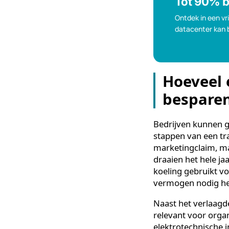
het jaar op di
per jaar, wordt
systeem regelt 
gevoelige appa
Tot 90
Ontdek in e
datacenter
Hoevee
bespar
Bedrijven kunn