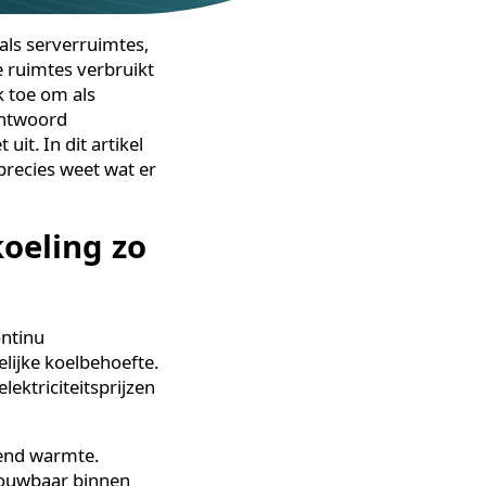
imtes zoals serverruimtes,
 van deze ruimtes verbruikt
t de druk toe om als
lijk verantwoord
r niet uit. In dit artikel
odat u precies weet wat er
an koeling zo
stemen continu
adwerkelijke koelbehoefte.