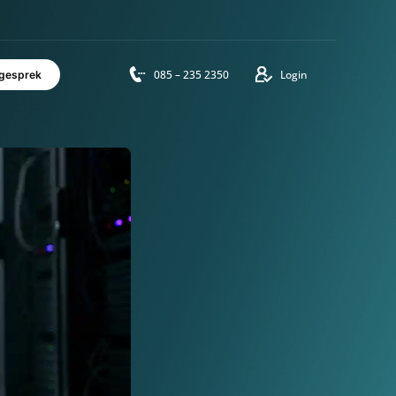
vensduur
085 – 235 2350
Login
Adviesgesprek