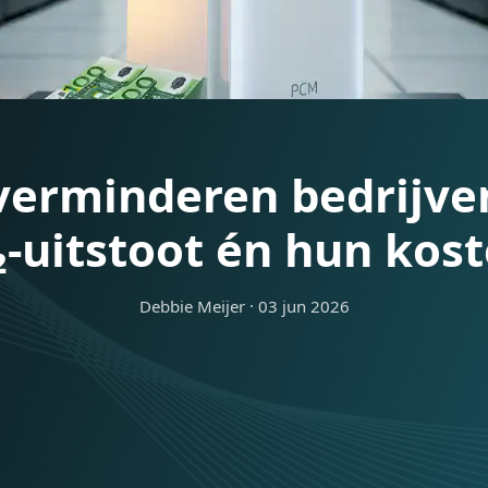
 verminderen bedri
O₂-uitstoot én hun 
Debbie Meijer
·
03 jun 2026