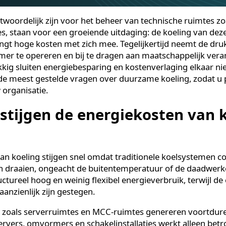
erantwoordelijk zijn voor het beheer van technische ru
imtes, staan voor een groeiende uitdaging: de koeling
 brengt hoge kosten met zich mee. Tegelijkertijd neem
urzamer te opereren en bij te dragen aan maatschappe
ukkig sluiten energiebesparing en kostenverlaging elkaa
e de meest gestelde vragen over duurzame koeling, z
r uw organisatie.
 stijgen de energiekosten v
en van koeling stijgen snel omdat traditionele koelsy
aten draaien, ongeacht de buitentemperatuur of de da