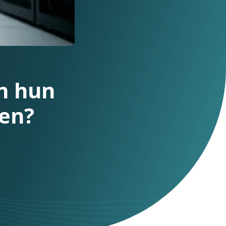
jven hun
kosten?