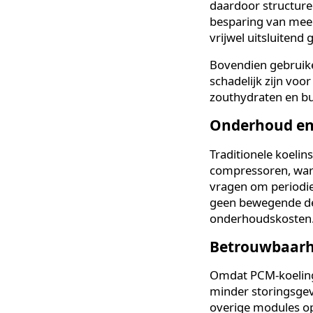
Het belangrijks
synthetische k
passief koude o
werkingsprinci
impact.
Energiever
Traditionele ko
daardoor struct
besparing van 
vrijwel uitslui
Bovendien gebr
schadelijk zijn
zouthydraten e
Onderhoud