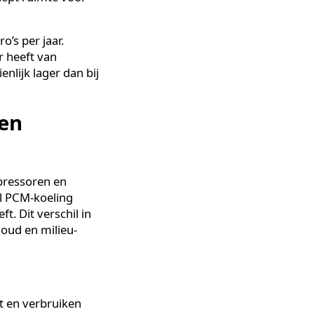
paring is geen
aditionele koelinstallaties
vermogen verbruiken. PCM-
, die een fractie van dat
en (kilowatt). Dat is
 beperkingen op hun
eling schept ruimte voor
nden euro’s per jaar.
vensduur heeft van
ur aanzienlijk lager dan bij
ling en