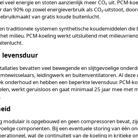
te verschil is dat traditionele koelinstallaties mechan
oudemiddelen gebruiken om actief koude te produceren
pslaat uit de buitenlucht en die vervolgens gecontroleer
pe heeft verstrekkende gevolgen voor energieverbruik
bruik en milieu-impact
elinstallaties draaien het hele jaar op volle compressor
ureel veel energie en stoten aanzienlijk meer CO₂ uit.
meer dan 90% op zowel energieverbruik als CO₂-uitsto
tend gebruikmaakt van gratis koude buitenlucht.
uiken traditionele systemen synthetische koudemiddel
 voor het milieu. PCM-koeling werkt uitsluitend met mili
n buitenlucht.
 en levensduur