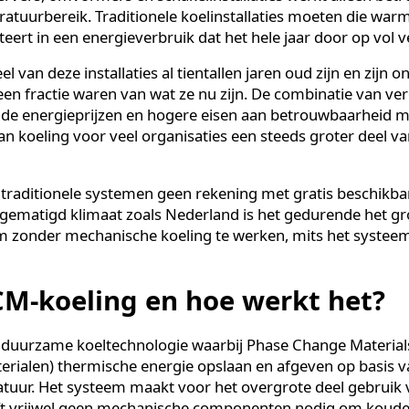
n structureel hoog en weinig flexibel energieverbruik, ter
ren aanzienlijk zijn gestegen.
mtes zoals serverruimtes en MCC-ruimtes genereren 
ls servers, omvormers en schakelinstallaties werkt al
mperatuurbereik. Traditionele koelinstallaties moeten
esulteert in een energieverbruik dat het hele jaar doo
 veel van deze installaties al tientallen jaren oud zijn 
zen een fractie waren van wat ze nu zijn. De combinat
tijgende energieprijzen en hogere eisen aan betrouwba
en van koeling voor veel organisaties een steeds grote
en traditionele systemen geen rekening met gratis b
n een gematigd klimaat zoals Nederland is het gedurend
eg om zonder mechanische koeling te werken, mits het