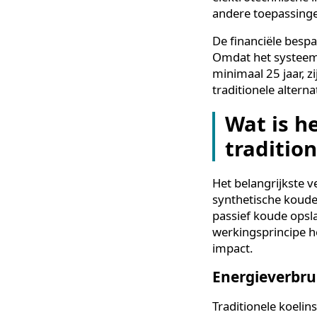
stappen van een
marketingclaim,
draaien het he
koeling gebruik
vermogen nodi
Naast het verl
relevant voor 
elektrotechnis
andere toepass
De financiële b
Omdat het syst
minimaal 25 jaa
traditionele al
Wat is
tradit