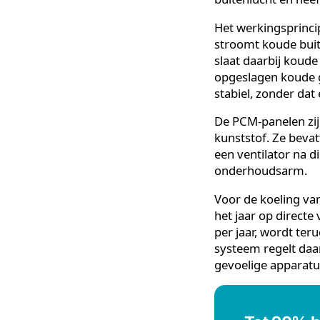
Wat is
PCM-koeling is
(faseovergangs
omgevingstempe
buitenlucht en
Het werkingspr
stroomt koude 
slaat daarbij 
opgeslagen koud
stabiel, zonde
De PCM-panelen
kunststof. Ze 
een ventilator 
onderhoudsar
Voor de koelin