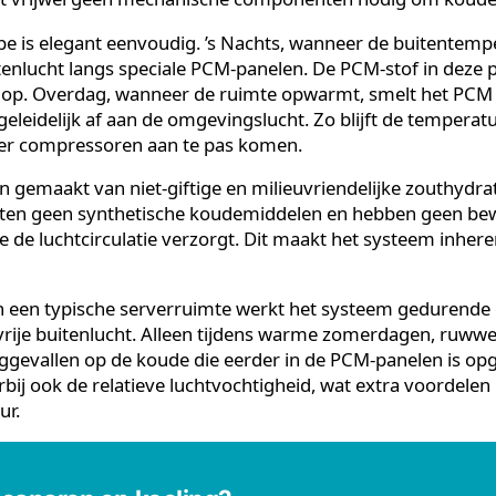
 PCM-koeling en hoe werkt h
 een duurzame koeltechnologie waarbij Phase Change 
materialen) thermische energie opslaan en afgeven op
ratuur. Het systeem maakt voor het overgrote deel g
 heeft vrijwel geen mechanische componenten nodig 
incipe is elegant eenvoudig. ’s Nachts, wanneer de bui
buitenlucht langs speciale PCM-panelen. De PCM-stof i
koude op. Overdag, wanneer de ruimte opwarmt, smelt 
e geleidelijk af aan de omgevingslucht. Zo blijft de 
r dat er compressoren aan te pas komen.
 zijn gemaakt van niet-giftige en milieuvriendelijke z
bevatten geen synthetische koudemiddelen en hebben
na die de luchtcirculatie verzorgt. Dit maakt het syst
m.
g van een typische serverruimte werkt het systeem g