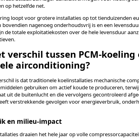
 traditionele koelinstallatie naar PCM-koeling. Die bes
 maar het directe gevolg van hoe het systeem werkt. Tr
le jaar door op compressoren die continu elektrisch 
t voor het grootste deel van het jaar alleen ventilatoren
g hebben.
aagde energieverbruik daalt ook het opgenomen vermog
organisaties die te maken hebben met netcongestie of
che infrastructuur. Een lager aansluitvermogen voor ko
ingen op hetzelfde net.
esparing loopt voor grotere installaties op tot tienduize
eem bovendien nagenoeg onderhoudsvrij is en een le
r, zijn de totale exploitatiekosten over de hele levensdu
ternatieven.
 het verschil tussen PCM-koe
ionele airconditioning?