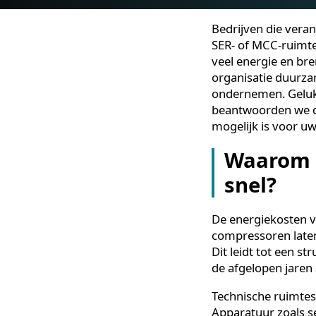
Bedrijven die v
SER- of MCC-ru
veel energie en
organisatie du
ondernemen. Gel
beantwoorden w
mogelijk is voo
Waarom
snel?
De energiekost
compressoren l