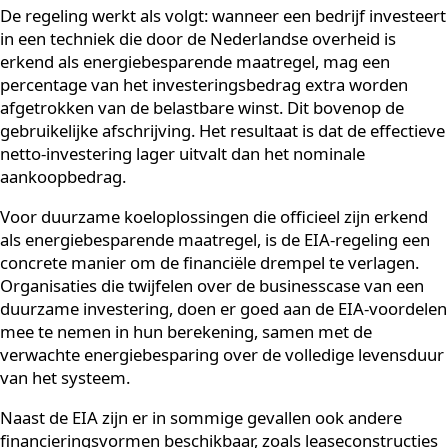
Hoe helpt de EIA-regeling bi
het financieren van duurz
investeringen?
De EIA-regeling, voluit de Energie-investeringsaftrek, i
een Nederlandse fiscale regeling waarmee bedrijven 
deel van hun investering in erkende energiebesparen
technieken kunnen aftrekken van de fiscale winst. Dit
verlaagt de netto investeringskosten direct, waardoor
terugverdientijd van duurzame investeringen aanzienli
korter wordt.
De regeling werkt als volgt: wanneer een bedrijf invest
in een techniek die door de Nederlandse overheid is
erkend als energiebesparende maatregel, mag een
percentage van het investeringsbedrag extra worden