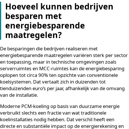
kwetsbaarder voor prijsschommelingen op de
energiemarkt. Wie investeert in efficiëntere oplossing
beschermt zichzelf tegen die volatiliteit en creëert
financiële voorspelbaarheid, wat op zijn beurt de
winstmarge stabiliseert.
Hoeveel kunnen bedrijven
besparen met
energiebesparende
maatregelen?
De besparingen die bedrijven realiseren met
energiebesparende maatregelen variëren sterk per se
en toepassing, maar in technische omgevingen zoals
serverruimtes en MCC-ruimtes kan de energiebespari
oplopen tot circa 90% ten opzichte van conventionele
koelsystemen. Dat vertaalt zich in duizenden tot