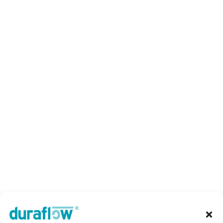
Over ons
Nieuws
Projecten
Vacatures
Kennisbank
Informatie
Gratis adviesgesprek
Contact
Vinkenkade 31,
3645 AP Vinkeveen
Telefoon:
085 235 2350