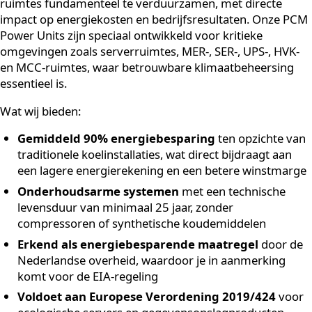
investeringen in aanmerking komen voor de EIA-
regeling of andere subsidies
Kies een bewezen technologie
: vertrouwen
opbouwen in nieuwe technieken kost tijd; kies voor
oplossingen die zijn erkend door de overheid en
voldoen aan Europese normen
Een veelgemaakte fout is het uitstellen van
verduurzaming omdat de initiële investering hoog lijkt
de praktijk laten veel duurzame koeloplossingen een
aantrekkelijke terugverdientijd zien, zeker wanneer de
huidige energiekosten hoog zijn en fiscale voordelen
worden benut. Wie nu investeert in
energiebesparend
koeling
, plukt daar de komende 25 jaar of langer de
vruchten van.
Hoe Duraflow helpt bij het
verbeteren van je winstmar