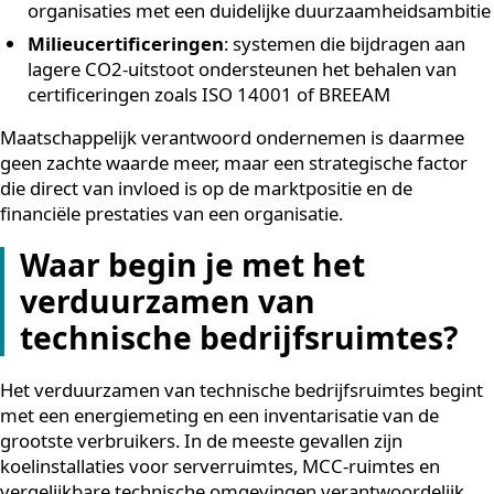
worden duurzaamheidscriteria steeds vaker als harde 
opgenomen. Wie niet kan aantonen dat zijn organisati
actief werkt aan energiebesparing en CO2-reductie, lo
het risico opdrachten mis te lopen aan concurrenten d
dat wel kunnen.
Concreet draagt het behalen van ESG-doelen op de
volgende manieren bij aan een sterkere
concurrentiepositie:
Betere toegang tot financiering
: banken en
investeerders hanteren steeds vaker
duurzaamheidscriteria bij het beoordelen van
kredietaanvragen
Sterkere positie bij aanbestedingen
: aantoonba
duurzaamheidsprestaties worden een onderschei
criterium
Aantrekkelijkere werkgever
: talent kiest vaker 