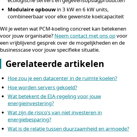
via duurzame koeling
Wij helpen organisaties om de koeling van hun techni
ruimtes fundamenteel te verduurzamen, met directe
impact op energiekosten en bedrijfsresultaten. Onze
Power Units zijn speciaal ontwikkeld voor kritieke
omgevingen zoals serverruimtes, MER-, SER-, UPS-, HV
en MCC-ruimtes, waar betrouwbare klimaatbeheersin
essentieel is.
Wat wij bieden:
Gemiddeld 90% energiebesparing
ten opzichte 
traditionele koelinstallaties, wat direct bijdraagt aa
een lagere energierekening en een betere winstma
Onderhoudsarme systemen
met een technische
levensduur van minimaal 25 jaar, zonder
compressoren of synthetische koudemiddelen