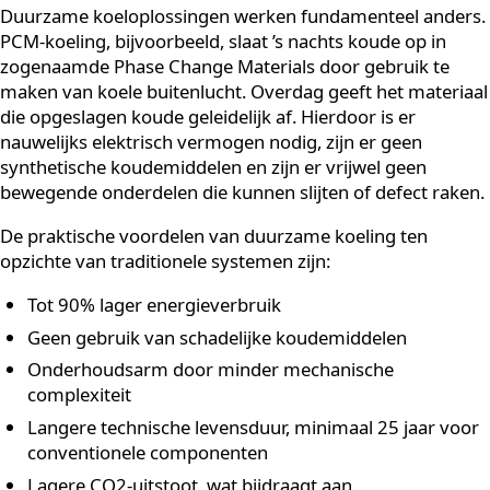
Conventionele koelinstallaties draaien vrijwel continu 
elektrisch vermogen. Ze zijn afhankelijk van
koudemiddelen die onder druk worden gezet en
ontspannen om warmte te transporteren. Dit proces i
effectief, maar energie-intensief en vereist regelmatig
onderhoud aan compressoren, leidingen en
koudemiddelen. Bovendien bevatten veel traditionele
systemen synthetische koudemiddelen die schadelijk z
voor het milieu.
Duurzame koeling: een ander principe
Duurzame koeloplossingen werken fundamenteel and
PCM-koeling, bijvoorbeeld, slaat ’s nachts koude op in
zogenaamde Phase Change Materials door gebruik te
maken van koele buitenlucht. Overdag geeft het mater
die opgeslagen koude geleidelijk af. Hierdoor is er
nauwelijks elektrisch vermogen nodig, zijn er geen
synthetische koudemiddelen en zijn er vrijwel geen