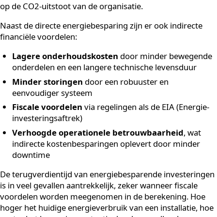
tienduizenden euro’s per jaar, afhankelijk van de omv
van de installatie.
Moderne PCM-koeling op basis van duurzame energie
verbruikt slechts een fractie van wat traditionele
koelinstallaties nodig hebben. Dat verschil heeft een
directe en substantiële impact op de energierekening 
op de CO2-uitstoot van de organisatie.
Naast de directe energiebesparing zijn er ook indirect
financiële voordelen:
Lagere onderhoudskosten
door minder bewege
onderdelen en een langere technische levensduur
Minder storingen
door een robuuster en
eenvoudiger systeem
Fiscale voordelen
via regelingen als de EIA (Energ
investeringsaftrek)