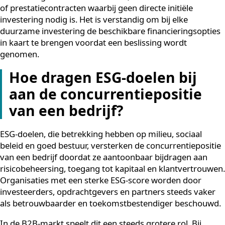
afgetrokken van de belastbare winst. Dit bovenop de
gebruikelijke afschrijving. Het resultaat is dat de effect
netto-investering lager uitvalt dan het nominale
aankoopbedrag.
Voor duurzame koeloplossingen die officieel zijn erke
als energiebesparende maatregel, is de EIA-regeling e
concrete manier om de financiële drempel te verlagen
Organisaties die twijfelen over de businesscase van ee
duurzame investering, doen er goed aan de EIA-voord
mee te nemen in hun berekening, samen met de
verwachte energiebesparing over de volledige levens
van het systeem.
Naast de EIA zijn er in sommige gevallen ook andere
financieringsvormen beschikbaar, zoals leaseconstruct
of prestatiecontracten waarbij geen directe initiële
investering nodig is. Het is verstandig om bij elke
duurzame investering de beschikbare financieringsopt