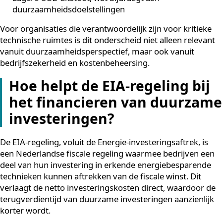
bewegende onderdelen die kunnen slijten of defect ra
De praktische voordelen van duurzame koeling ten
opzichte van traditionele systemen zijn:
Tot 90% lager energieverbruik
Geen gebruik van schadelijke koudemiddelen
Onderhoudsarm door minder mechanische
complexiteit
Langere technische levensduur, minimaal 25 jaar v
conventionele componenten
Lagere CO2-uitstoot, wat bijdraagt aan
duurzaamheidsdoelstellingen
Voor organisaties die verantwoordelijk zijn voor kritie
technische ruimtes is dit onderscheid niet alleen relev
vanuit duurzaamheidsperspectief, maar ook vanuit
bedrijfszekerheid en kostenbeheersing.