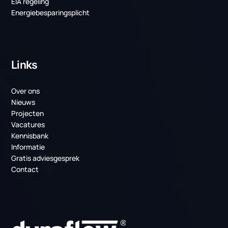
Laatste projecten
Weer twee mooie projecten voor TenneT!
PCM-koeling bij TenneT: duurzame
temperatuurbeheersing