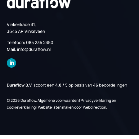
Producten
PCM Koeling
Serverruimte Koeling (MER)
Datacenter koeling
Regelingen
EIA regeling
Energiebesparingsplicht
Links