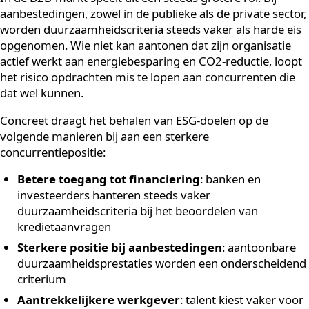
in kaart te brengen voordat een beslissing wordt
genomen.
Hoe dragen ESG-doelen bij
aan de concurrentiepositie
van een bedrijf?
ESG-doelen, die betrekking hebben op milieu, sociaal
beleid en goed bestuur, versterken de concurrentiepos
van een bedrijf doordat ze aantoonbaar bijdragen aan
risicobeheersing, toegang tot kapitaal en klantvertro
Organisaties met een sterke ESG-score worden door
investeerders, opdrachtgevers en partners steeds vak
als betrouwbaarder en toekomstbestendiger beschou
In de B2B-markt speelt dit een steeds grotere rol. Bij
aanbestedingen, zowel in de publieke als de private sec