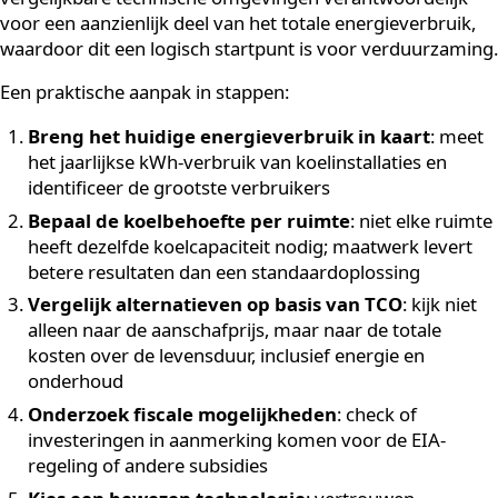
organisaties met een duidelijke duurzaamheidsamb
Milieucertificeringen
: systemen die bijdragen aa
lagere CO2-uitstoot ondersteunen het behalen van
certificeringen zoals ISO 14001 of BREEAM
Maatschappelijk verantwoord ondernemen is daarme
geen zachte waarde meer, maar een strategische facto
die direct van invloed is op de marktpositie en de
financiële prestaties van een organisatie.
Waar begin je met het
verduurzamen van
technische bedrijfsruimtes?
Het verduurzamen van technische bedrijfsruimtes beg
met een energiemeting en een inventarisatie van de
grootste verbruikers. In de meeste gevallen zijn
koelinstallaties voor serverruimtes, MCC-ruimtes en