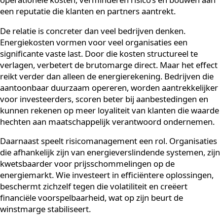
duurzame maatregelen leiden tot structurele
kostenbesparingen, betere toegang tot kapitaal en ee
sterkere marktpositie. Organisaties die investeren in
energiebesparing en duurzame energie verlagen hun
operationele kosten, verminderen risico’s en bouwen 
een reputatie die klanten en partners aantrekt.
De relatie is concreter dan veel bedrijven denken.
Energiekosten vormen voor veel organisaties een
significante vaste last. Door die kosten structureel te
verlagen, verbetert de brutomarge direct. Maar het ef
reikt verder dan alleen de energierekening. Bedrijven 
aantoonbaar duurzaam opereren, worden aantrekkeli
voor investeerders, scoren beter bij aanbestedingen e
kunnen rekenen op meer loyaliteit van klanten die wa
hechten aan maatschappelijk verantwoord ondernem
Daarnaast speelt risicomanagement een rol. Organisat
die afhankelijk zijn van energieverslindende systemen, 