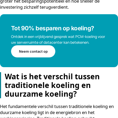
Verhoogde operationele betrouwbaarheid
, wat
indirecte kostenbesparingen oplevert door minder
downtime
De terugverdientijd van energiebesparende investeri
is in veel gevallen aantrekkelijk, zeker wanneer fiscale
voordelen worden meegenomen in de berekening. Ho
hoger het huidige energieverbruik van een installatie,
groter het besparingspotentieel en hoe sneller de
investering zichzelf terugverdient.
Tot 90% besparen op koeling?
Ontdek in een vrijblijvend gesprek wat PCM-koeling voor
uw serverruimte of datacenter kan betekenen.
Neem contact op