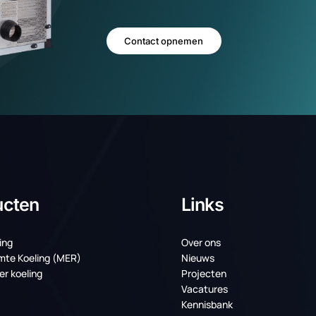
PCM koeling vo
Neem contact op met een van onze s
staan klaar om u te ondersteunen en 
aansluit op uw zakelijke behoeften e
Contact opnemen