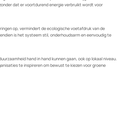
ige bedrijfsvoering.
r te gaan van vaste stof naar vloeistof en weer terug. Deze
en afgeven zonder dat de temperatuur sterk stijgt. In een
ijft, zonder dat er voortdurend energie verbruikt wordt voor
besparingen op, vermindert de ecologische voetafdruk van de
. Bovendien is het systeem stil, onderhoudsarm en eenvoudig te
ie en duurzaamheid hand in hand kunnen gaan, ook op lokaal nivea
organisaties te inspireren om bewust te kiezen voor groene
ng: