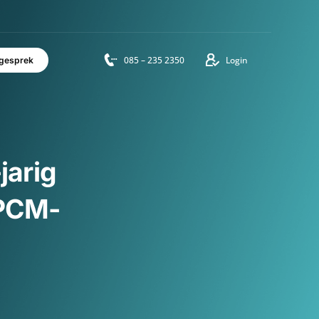
vensduur
085 – 235 2350
Login
Adviesgesprek
10-jarig
ze: PCM-
te