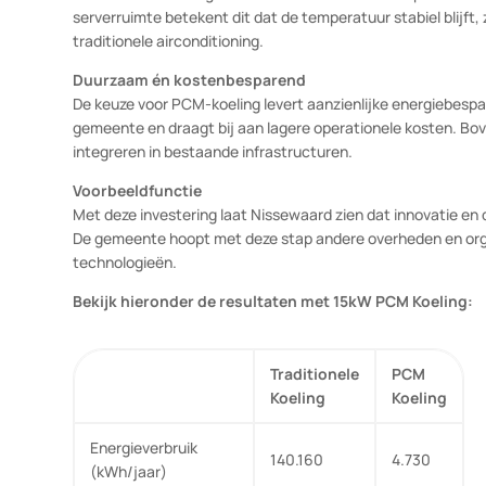
toewijding aan een toekomstbestendige en energiezuin
Wat is PCM-koeling?
PCM (Phase Change Materials) slaat warmte op door ove
materialen kunnen grote hoeveelheden warmte opslaan 
serverruimte betekent dit dat de temperatuur stabiel bl
traditionele airconditioning.
Duurzaam én kostenbesparend
De keuze voor PCM-koeling levert aanzienlijke energie
gemeente en draagt bij aan lagere operationele kosten
integreren in bestaande infrastructuren.
Voorbeeldfunctie
Met deze investering laat Nissewaard zien dat innovat
De gemeente hoopt met deze stap andere overheden en 
technologieën.
Bekijk hieronder de resultaten met 15kW PCM Koeli