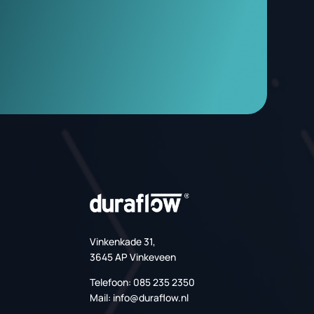
or uw organisatie
pecialisten voor meer informatie over PCM koeling. We
bieden graag een efficiënte koeloplossing die perfect
n uitdagingen.