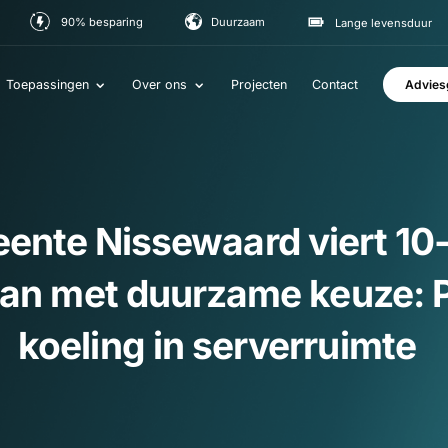
90% besparing
Duurzaam
Lange le
Toepassingen
Over ons
Projecten
Contact
eente Nissewaard viert 
taan met duurzame keu
koeling in serverruim