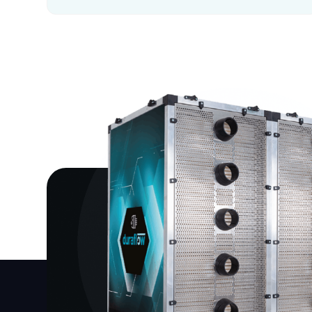
Weer twee mooie projecten voo
TenneT!
Meer informatie