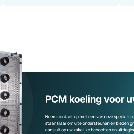
r
PCM-koeling bij TenneT:
duurzame
temperatuurbeheersing
Meer informatie