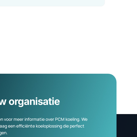
Duraflow haalt nieuw duurzaam
project binnen bij TATA STEEL
IJmuiden
Meer informatie