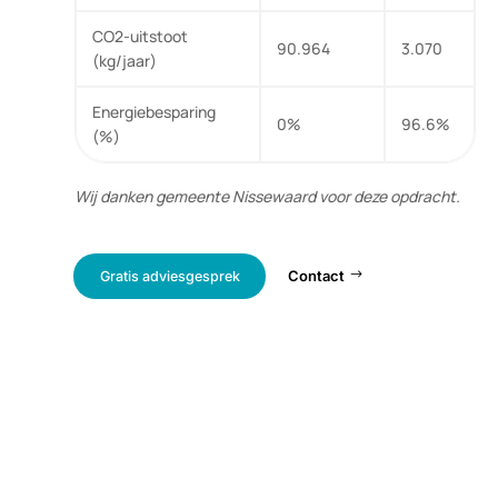
Traditionele
PCM
Koeling
Koeling
Energieverbruik
140.160
4.730
(kWh/jaar)
CO2-uitstoot
90.964
3.070
(kg/jaar)
Energiebesparing
0%
96.6%
(%)
Wij danken gemeente Nissewaard voor deze opdracht.
Contact
Gratis adviesgesprek