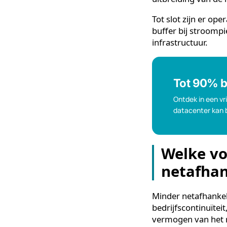
Daarnaast speel
elektriciteitsn
wachten of zelf
compressor laa
uitbreiding van
Tot slot zijn er
buffer bij str
infrastructuur.
Tot 90
Ontdek in e
datacenter