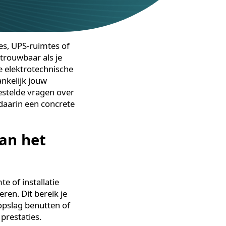
verruimtes, UPS-ruimtes of
tijd zo betrouwbaar als je
ruk op de elektrotechnische
 hoe afhankelijk jouw
e meest gestelde vragen over
ssingen daarin een concrete
id van het