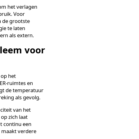
w, ruimte of installatie
nctioneren. Dit bereik je
rmische opslag benutten of
 van de prestaties.
raait het om het verlagen
ergieverbruik. Voor
s een van de grootste
er energie te laten
zowel intern als extern.
 probleem voor
toringen op het
ruimtes, SER-ruimtes en
alt, stijgt de temperatuur
ieonderbreking als gevolg.