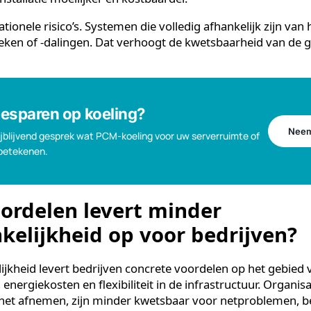
t netcongestie een steeds grotere rol. In veel regio’s is
et beperkt, waardoor uitbreiding van het aansluitvermog
s niet mogelijk is. Wie een traditioneel koelsysteem ge
t draaien, heeft een relatief hoog aansluitvermogen n
 de installatie moeilijker en kostbaarder.
 operationele risico’s. Systemen die volledig afhankelijk
oompieken of -dalingen. Dat verhoogt de kwetsbaarheid
% besparen op koeling?
en vrijblijvend gesprek wat PCM-koeling voor uw serverruimte of
 kan betekenen.