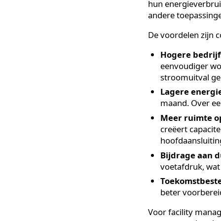
Welke 
netafh
Minder netafha
bedrijfscontinuï
vermogen van h
hun energiever
andere toepass
De voordelen z
Hogere bed
eenvoudiger
stroomuitva
Lagere ene
maand. Over
Meer ruimt