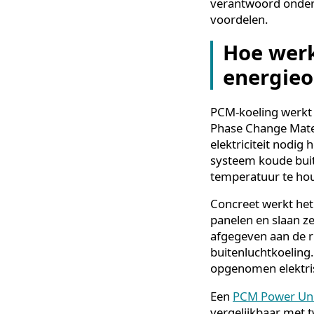
creëert cap
hoofdaanslu
Bijdrage a
voetafdruk,
Toekomstb
beter voorb
Voor facility m
verantwoord on
voordelen.
Hoe we
energi
PCM-koeling we
Phase Change M
elektriciteit n
systeem koude 