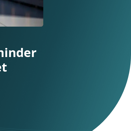
an minder
n het
?