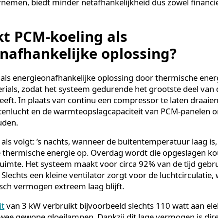
aciteit voor andere systemen of toekomstige uitbreidi
iting verzwaard hoeft te worden.
an duurzaamheidsdoelen:
Minder stroomverbruik be
 wat bijdraagt aan ESG-doelen en milieucertificeringen.
estendigheid:
Organisaties die nu investeren in energ
ereid op toekomstige netbeperkingen en stijgende ene
anagers en technisch directeuren die verantwoordelijk 
dernemen, biedt minder netafhankelijkheid dus zowel f
rkt PCM-koeling als
eonafhankelijke oplossing?
rkt als energieonafhankelijke oplossing door thermisch
aterials, zodat het systeem gedurende het grootste d
odig heeft. In plaats van continu een compressor te late
buitenlucht en de warmteopslagcapaciteit van PCM-p