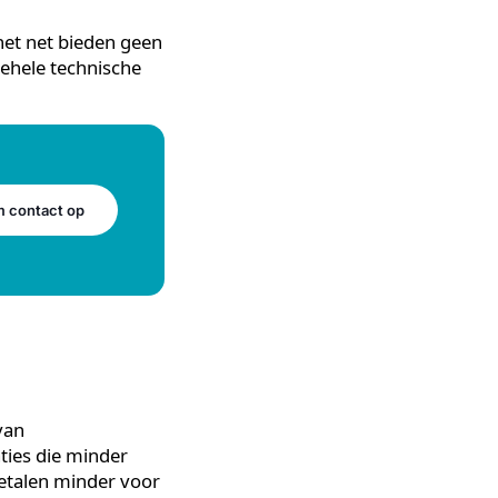
 de capaciteit van het
en lang op zich laat
bruikt dat continu een
odig. Dat maakt verdere
 zijn van het net bieden geen
 van de gehele technische
Neem contact op