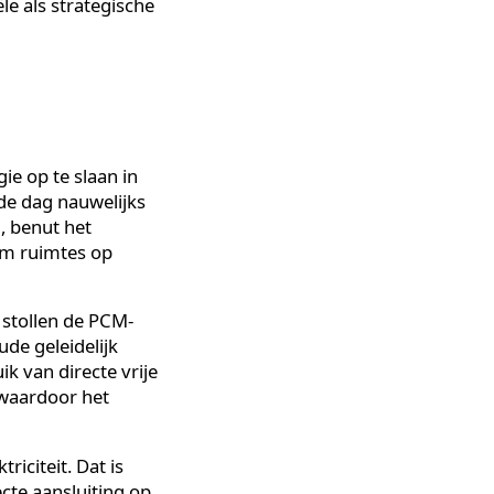
ngen, zonder dat de
tekent een lagere CO2-
iezuinige systemen, zijn
rgieprijzen.
zijn voor maatschappelijk
inanciële als strategische
e energie op te slaan in
eel van de dag nauwelijks
n draaien, benut het
anelen om ruimtes op