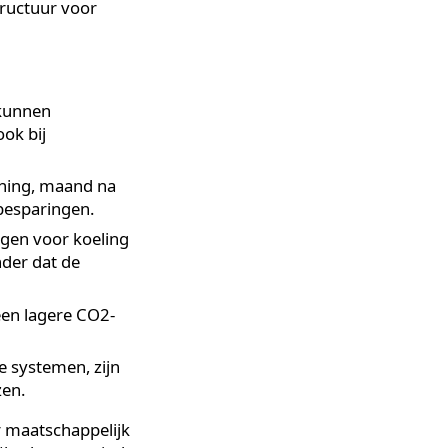
en?
 gebied van
. Organisaties die minder
lemen, betalen minder voor
 infrastructuur voor
ermogen kunnen
oeling ook bij
rgierekening, maand na
ienlijke besparingen.
uitvermogen voor koeling