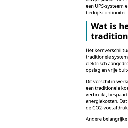
temperatuur t
Concreet werkt 
panelen en sla
afgegeven aan 
buitenluchtkoel
opgenomen elek
Een
PCM Power
vergelijkbaar 
een UPS-systee
bedrijfscontinu
Wat is
tradit
Het kernverschi