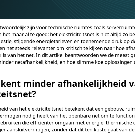
erantwoordelijk zijn voor technische ruimtes zoals ser
en het maar al te goed: het elektriciteitsnet is niet al
tcongestie, stijgende energietarieven en toenemende d
maken het steeds relevanter om kritisch te kijken naar
enlijk is van het net. In dit artikel beantwoorden we d
an minder netafhankelijkheid, en hoe slimme koeloplo
len.
tekent minder afhankelijkhe
citeitsnet?