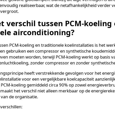
e houden.
het als volgt: ’s nachts, wanneer de buitentemperatuur
an ze thermische energie op. Overdag wordt die opgesl
de ruimte. Het systeem maakt voor circa 92% van de tij
ing. Slechts een kleine ventilator zorgt voor de luchtci
trisch vermogen extreem laag blijft.
 Unit
van 3 kW verbruikt bijvoorbeeld slechts 110 watt a
met twee gewone gloeilampen. Dankzij dit lage vermogen
m eenvoudig realiseerbaar, wat de netafhankelijkheid 
ïteit vergroot.
 het verschil tussen PCM-koe
ionele airconditioning?
l tussen PCM-koeling en traditionele koelinstallaties is