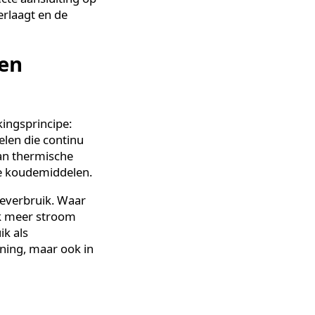
 laag is, stollen de PCM-
agen koude geleidelijk
d gebruik van directe vrije
rculatie, waardoor het
an elektriciteit. Dat is
 is directe aansluiting op
verder verlaagt en de
ling en
 het werkingsprincipe: