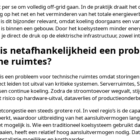
ijkheid van het elektriciteitsnet betekent dat een gebou
sch vermogen nodig heeft van het openbare net om te fu
te gebruiken die efficiënter omgaan met energie, the
 lager aansluitvermogen, zonder dat dit ten koste gaat
j niet per se om volledig off-grid gaan. In de praktijk d
sting op het net en het verminderen van het totale en
tes is dit bijzonder relevant, omdat koeling doorgaan
kers is binnen een gebouw. Door het koelsysteem mind
laag je direct de druk op de elektrische infrastructuur, 
 is netafhankelijkheid een
sche ruimtes?
heid is een probleem voor technische ruimtes omdat s
et direct leiden tot uitval van kritieke systemen. Server
reisen continue koeling. Zodra de stroomtoevoer wegv
 het risico op hardware-uitval, dataverlies of product