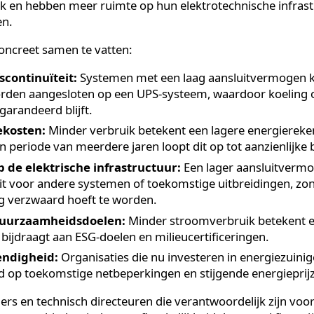
voordelen levert minder
ankelijkheid op voor bedrijv
nkelijkheid levert bedrijven concrete voordelen op het
teit, energiekosten en flexibiliteit in de infrastructuur
et net afnemen, zijn minder kwetsbaar voor netprob
bruik en hebben meer ruimte op hun elektrotechnische
ingen.
ijn concreet samen te vatten:
rijfscontinuïteit:
Systemen met een laag aansluitv
 worden aangesloten op een UPS-systeem, waardoor k
l gegarandeerd blijft.
rgiekosten:
Minder verbruik betekent een lagere ene
 een periode van meerdere jaren loopt dit op tot aanz
e op de elektrische infrastructuur:
Een lager aansl