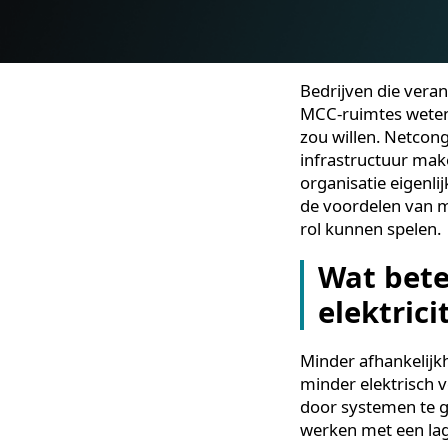
Bedrijven die v
MCC-ruimtes wet
zou willen. Ne
infrastructuur 
organisatie eig
de voordelen v
rol kunnen spe
Wat be
elektri