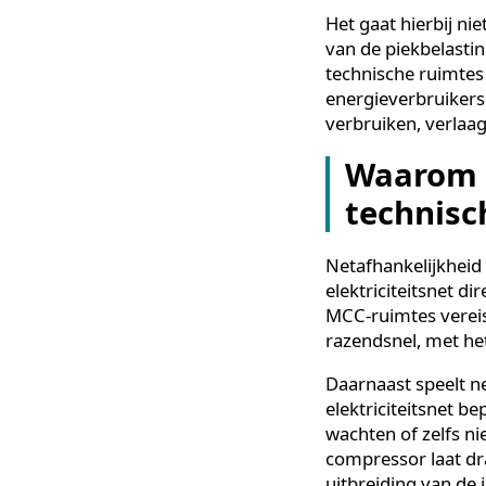
Minder afhankel
minder elektri
door systemen 
werken met een
Het gaat hierbi
van de piekbela
technische ruim
energieverbrui
verbruiken, ver
Waarom
techni
Netafhankelijk
elektriciteitsn
MCC-ruimtes ve
razendsnel, met